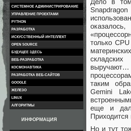
Дело в то
СИСТЕМНОЕ АДМИНИСТРИРОВАНИЕ
Snapdrag
УПРАВЛЕНИЕ ПРОЕКТАМИ
использова
PYTHON
оказалось
РАЗРАБОТКА
«процессорн
ИСКУССТВЕННЫЙ ИНТЕЛЛЕКТ
только CPU
OPEN SOURCE
материнских
БУДУЩЕЕ ЗДЕСЬ
складских
ВЕБ-РАЗРАБОТКА
выручают
КОСМОНАВТИКА
процессорам
РАЗРАБОТКА ВЕБ-САЙТОВ
таким обра
GOOGLE
Gemini La
ЖЕЛЕЗО
LINUX
встроенным
АЛГОРИТМЫ
еще и дал
Приходится
ИНФОРМАЦИЯ
Но и тут то