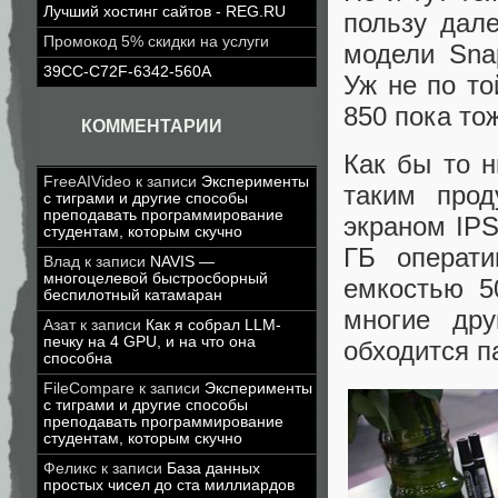
Лучший хостинг сайтов - REG.RU
пользу дал
Промокод 5% скидки на услуги
модели Sna
39CC-C72F-6342-560A
Уж не по то
850 пока то
КОММЕНТАРИИ
Как бы то н
FreeAIVideo
к записи
Эксперименты
таким про
с тиграми и другие способы
преподавать программирование
экраном IPS
студентам, которым скучно
ГБ операт
Влад
к записи
NAVIS —
многоцелевой быстросборный
емкостью 5
беспилотный катамаран
многие др
Азат
к записи
Как я собрал LLM-
печку на 4 GPU, и на что она
обходится п
способна
FileCompare
к записи
Эксперименты
с тиграми и другие способы
преподавать программирование
студентам, которым скучно
Феликс
к записи
База данных
простых чисел до ста миллиардов