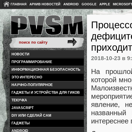
ГЛАВНАЯ
АРХИВ НОВОСТЕЙ
ANDROID
GOOGLE
APPLE
MICROSOF
Процессо
дефиците
приходи
НОВОСТИ
2018-10-23
в 9
ПРОГРАММИРОВАНИЕ
На прошлой
ИНФОРМАЦИОННАЯ БЕЗОПАСНОСТЬ
ЭТО ИНТЕРЕСНО
которой мно
НАУЧНО-ПОПУЛЯРНОЕ
Малоизвест
ГАДЖЕТЫ И УСТРОЙСТВА ДЛЯ ГИКОВ
мероприяти
ТЕКУЧКА
явление, н
JAVASCRIPT
названный
DIY ИЛИ СДЕЛАЙ САМ
интереснее 
ГАДЖЕТЫ
ANDROID