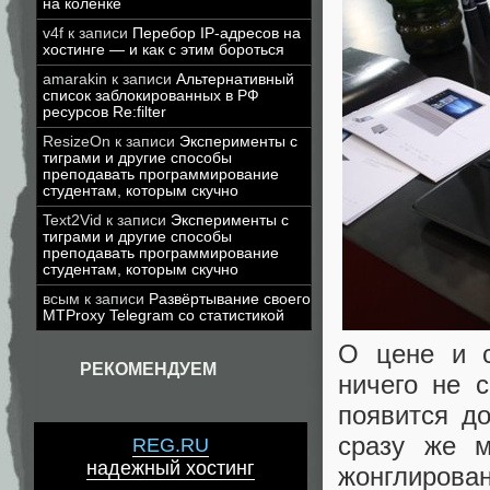
на коленке
v4f
к записи
Перебор IP-адресов на
хостинге — и как с этим бороться
amarakin
к записи
Альтернативный
список заблокированных в РФ
ресурсов Re:filter
ResizeOn
к записи
Эксперименты с
тиграми и другие способы
преподавать программирование
студентам, которым скучно
Text2Vid
к записи
Эксперименты с
тиграми и другие способы
преподавать программирование
студентам, которым скучно
всым
к записи
Развёртывание своего
MTProxy Telegram со статистикой
О цене и 
РЕКОМЕНДУЕМ
ничего не 
появится до
сразу же м
REG.RU
надежный хостинг
жонглирова