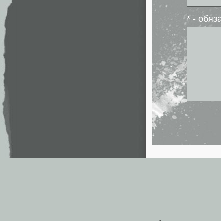
* - обя