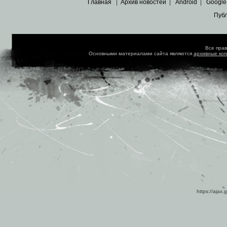
Главная
|
Архив новостей
|
Android
|
Google
Пуб
Все пра
Основными материалами сайта являются
архивные ко
https://ajax.