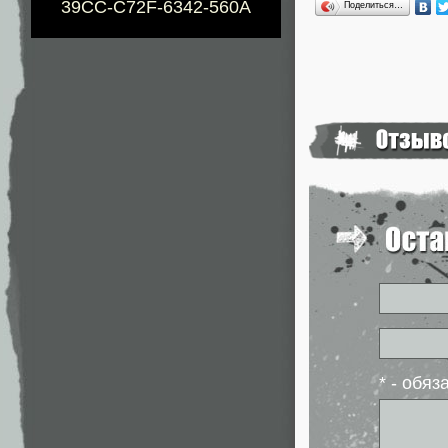
39CC-C72F-6342-560A
Поделиться…
* - обя