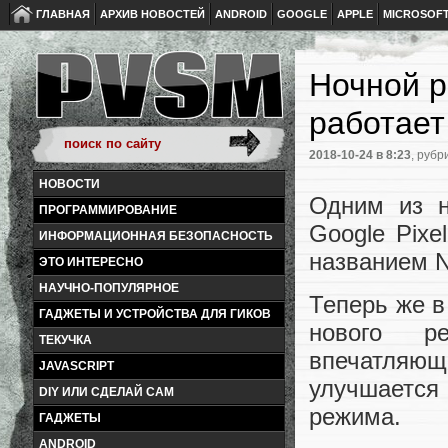
ГЛАВНАЯ
АРХИВ НОВОСТЕЙ
ANDROID
GOOGLE
APPLE
MICROSOF
Ночной р
работает
2018-10-24
в 8:23
, рубр
НОВОСТИ
Одним из н
ПРОГРАММИРОВАНИЕ
Google Pixe
ИНФОРМАЦИОННАЯ БЕЗОПАСНОСТЬ
названием Ni
ЭТО ИНТЕРЕСНО
НАУЧНО-ПОПУЛЯРНОЕ
Теперь же в
ГАДЖЕТЫ И УСТРОЙСТВА ДЛЯ ГИКОВ
нового ре
ТЕКУЧКА
впечатляющ
JAVASCRIPT
улучшаетс
DIY ИЛИ СДЕЛАЙ САМ
режима.
ГАДЖЕТЫ
ANDROID