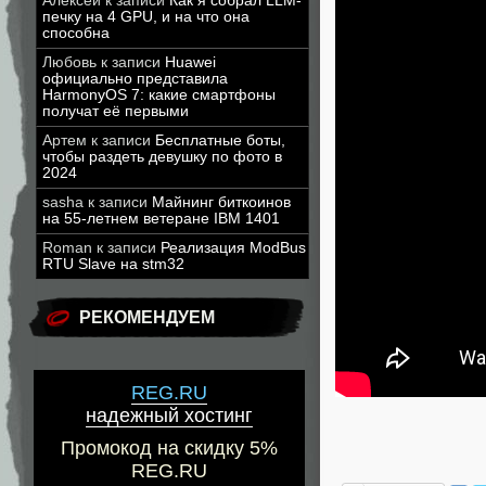
Алексей
к записи
Как я собрал LLM-
печку на 4 GPU, и на что она
способна
Любовь
к записи
Huawei
официально представила
HarmonyOS 7: какие смартфоны
получат её первыми
Артем
к записи
Бесплатные боты,
чтобы раздеть девушку по фото в
2024
sasha
к записи
Майнинг биткоинов
на 55-летнем ветеране IBM 1401
Roman
к записи
Реализация ModBus
RTU Slave на stm32
Напомним,
РЕКОМЕНДУЕМ
доступно н
появился ста
REG.RU
надежный хостинг
Промокод на скидку 5%
REG.RU