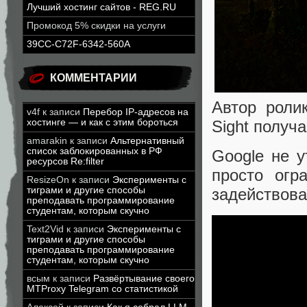
Лучший хостинг сайтов - REG.RU
Промокод 5% скидки на услуги
39CC-C72F-6342-560A
КОММЕНТАРИИ
Автор роли
v4f
к записи
Перебор IP-адресов на
хостинге — и как с этим бороться
Sight получ
amarakin
к записи
Альтернативный
список заблокированных в РФ
Google не у
ресурсов Re:filter
просто огр
ResizeOn
к записи
Эксперименты с
тиграми и другие способы
задействова
преподавать программирование
студентам, которым скучно
Text2Vid
к записи
Эксперименты с
тиграми и другие способы
преподавать программирование
студентам, которым скучно
всым
к записи
Развёртывание своего
MTProxy Telegram со статистикой