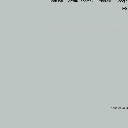
Главная
|
Архив новостей
|
Android
|
Google
Пуб
Все пра
Основными материалами сайта являются
архивные ко
https://ajax.