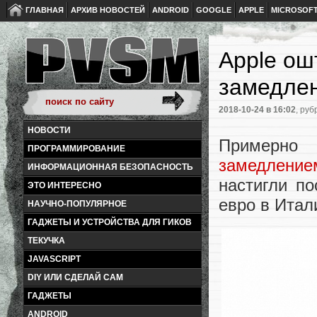
ГЛАВНАЯ
АРХИВ НОВОСТЕЙ
ANDROID
GOOGLE
APPLE
MICROSOF
Apple ош
замедлен
2018-10-24
в 16:02
, руб
НОВОСТИ
Примерно
ПРОГРАММИРОВАНИЕ
замедлени
ИНФОРМАЦИОННАЯ БЕЗОПАСНОСТЬ
настигли п
ЭТО ИНТЕРЕСНО
евро в Итал
НАУЧНО-ПОПУЛЯРНОЕ
ГАДЖЕТЫ И УСТРОЙСТВА ДЛЯ ГИКОВ
ТЕКУЧКА
JAVASCRIPT
DIY ИЛИ СДЕЛАЙ САМ
ГАДЖЕТЫ
ANDROID