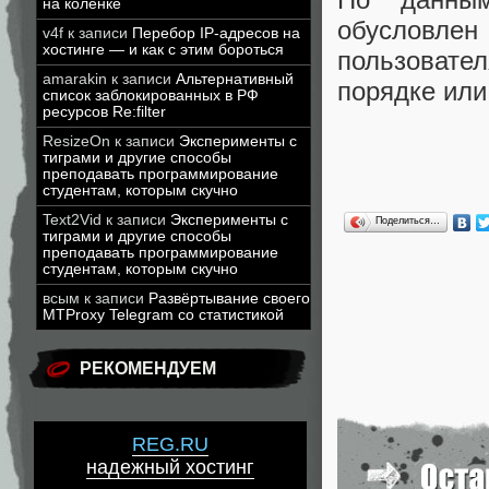
на коленке
обусловлен
v4f
к записи
Перебор IP-адресов на
хостинге — и как с этим бороться
пользовате
amarakin
к записи
Альтернативный
порядке ил
список заблокированных в РФ
ресурсов Re:filter
ResizeOn
к записи
Эксперименты с
тиграми и другие способы
преподавать программирование
студентам, которым скучно
Text2Vid
к записи
Эксперименты с
Поделиться…
тиграми и другие способы
преподавать программирование
студентам, которым скучно
всым
к записи
Развёртывание своего
MTProxy Telegram со статистикой
РЕКОМЕНДУЕМ
REG.RU
надежный хостинг