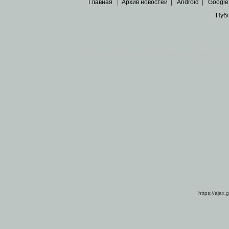
Главная
|
Архив новостей
|
Android
|
Google
Пуб
Все пра
Основными материалами сайта являются
архивные ко
https://ajax.