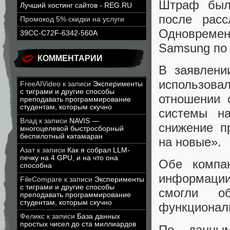
Штраф был
Лучший хостинг сайтов - REG.RU
после расс
Промокод 5% скидки на услуги
Одновременн
39CC-C72F-6342-560A
Samsung по
КОММЕНТАРИИ
В заявлени
использова
FreeAIVideo
к записи
Эксперименты
с тиграми и другие способы
отношении 
преподавать программирование
студентам, которым скучно
системы н
Влад
к записи
NAVIS —
снижение п
многоцелевой быстросборный
беспилотный катамаран
на новые».
Азат
к записи
Как я собрал LLM-
печку на 4 GPU, и на что она
Обе компан
способна
информации
FileCompare
к записи
Эксперименты
с тиграми и другие способы
смогли об
преподавать программирование
студентам, которым скучно
функционал
Феликс
к записи
База данных
простых чисел до ста миллиардов
По данным