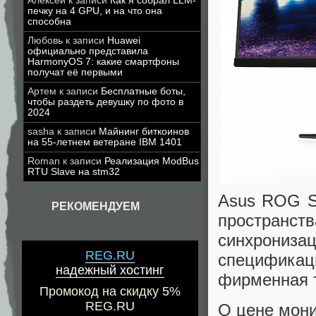
Алексей
к записи
Как я собрал LLM-
печку на 4 GPU, и на что она
способна
Любовь
к записи
Huawei
официально представила
HarmonyOS 7: какие смартфоны
получат её первыми
Артем
к записи
Бесплатные боты,
чтобы раздеть девушку по фото в
2024
sasha
к записи
Майнинг биткоинов
на 55-летнем ветеране IBM 1401
Roman
к записи
Реализация ModBus
RTU Slave на stm32
Asus ROG S
РЕКОМЕНДУЕМ
простран
синхрониз
REG.RU
специфика
надежный хостинг
фирменная т
Промокод на скидку 5%
REG.RU
О цене мони