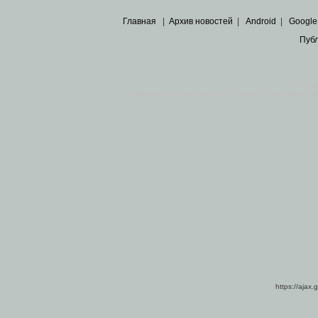
Главная
|
Архив новостей
|
Android
|
Google
Пуб
Все пра
Основными материалами сайта являются
архивные ко
https://ajax.