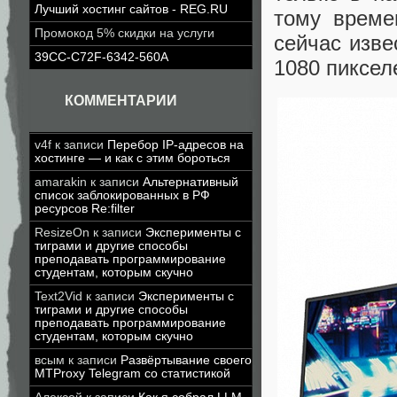
Лучший хостинг сайтов - REG.RU
тому време
Промокод 5% скидки на услуги
сейчас изве
39CC-C72F-6342-560A
1080 пиксел
КОММЕНТАРИИ
v4f
к записи
Перебор IP-адресов на
хостинге — и как с этим бороться
amarakin
к записи
Альтернативный
список заблокированных в РФ
ресурсов Re:filter
ResizeOn
к записи
Эксперименты с
тиграми и другие способы
преподавать программирование
студентам, которым скучно
Text2Vid
к записи
Эксперименты с
тиграми и другие способы
преподавать программирование
студентам, которым скучно
всым
к записи
Развёртывание своего
MTProxy Telegram со статистикой