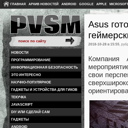
ГЛАВНАЯ
АРХИВ НОВОСТЕЙ
ANDROID
GOOGLE
APPLE
MICROSOF
Asus гот
геймерск
2018-10-28
в 15:55
, руб
НОВОСТИ
Компания 
ПРОГРАММИРОВАНИЕ
мероприяти
ИНФОРМАЦИОННАЯ БЕЗОПАСНОСТЬ
свои перспе
ЭТО ИНТЕРЕСНО
сверхширо
НАУЧНО-ПОПУЛЯРНОЕ
ориентирова
ГАДЖЕТЫ И УСТРОЙСТВА ДЛЯ ГИКОВ
ТЕКУЧКА
JAVASCRIPT
DIY ИЛИ СДЕЛАЙ САМ
ГАДЖЕТЫ
ANDROID