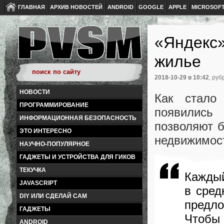
ГЛАВНАЯ
АРХИВ НОВОСТЕЙ
ANDROID
GOOGLE
APPLE
MICROSOF
«Яндекс»
жилье
2018-10-29
в 10:42
, руб
НОВОСТИ
Как стало 
ПРОГРАММИРОВАНИЕ
появились
ИНФОРМАЦИОННАЯ БЕЗОПАСНОСТЬ
позволяют б
ЭТО ИНТЕРЕСНО
недвижимост
НАУЧНО-ПОПУЛЯРНОЕ
ГАДЖЕТЫ И УСТРОЙСТВА ДЛЯ ГИКОВ
ТЕКУЧКА
Каждый
JAVASCRIPT
в сред
DIY ИЛИ СДЕЛАЙ САМ
предл
ГАДЖЕТЫ
Чтоб
ANDROID