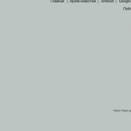
Главная
|
Архив новостей
|
Android
|
Google
Пуб
Все пра
Основными материалами сайта являются
архивные ко
https://ajax.