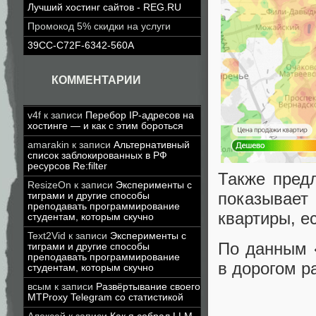
Лучший хостинг сайтов - REG.RU
Промокод 5% скидки на услуги
39CC-C72F-6342-560A
КОММЕНТАРИИ
v4f
к записи
Перебор IP-адресов на
хостинге — и как с этим бороться
amarakin
к записи
Альтернативный
список заблокированных в РФ
ресурсов Re:filter
Также предл
ResizeOn
к записи
Эксперименты с
показывает
тиграми и другие способы
преподавать программирование
квартиры, е
студентам, которым скучно
Text2Vid
к записи
Эксперименты с
По данным 
тиграми и другие способы
преподавать программирование
в дорогом р
студентам, которым скучно
всым
к записи
Развёртывание своего
MTProxy Telegram со статистикой