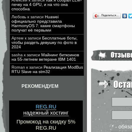
Алексей
к записи
Как я собрал LLM-
печку на 4 GPU, и на что она
способна
Поделиться…
Любовь
к записи
Huawei
официально представила
HarmonyOS 7: какие смартфоны
получат её первыми
Артем
к записи
Бесплатные боты,
чтобы раздеть девушку по фото в
2024
sasha
к записи
Майнинг биткоинов
на 55-летнем ветеране IBM 1401
Roman
к записи
Реализация ModBus
RTU Slave на stm32
РЕКОМЕНДУЕМ
REG.RU
надежный хостинг
Промокод на скидку 5%
* - обя
REG.RU