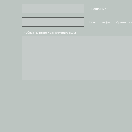
* Ваше имя*
Ваш e-mail (не отображаетс
* - обязательные к заполнению поля