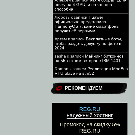
Алексей
к записи
Как я собрал LLM-
печку на 4 GPU, и на что она
способна
Любовь
к записи
Huawei
официально представила
HarmonyOS 7: какие смартфоны
получат её первыми
Артем
к записи
Бесплатные боты,
чтобы раздеть девушку по фото в
2024
sasha
к записи
Майнинг биткоинов
на 55-летнем ветеране IBM 1401
Roman
к записи
Реализация ModBus
RTU Slave на stm32
РЕКОМЕНДУЕМ
REG.RU
надежный хостинг
Промокод на скидку 5%
REG.RU