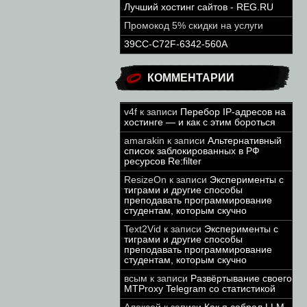
Лучший хостинг сайтов - REG.RU
Промокод 5% скидки на услуги
39CC-C72F-6342-560A
КОММЕНТАРИИ
v4f
к записи
Перебор IP-адресов на
хостинге — и как с этим бороться
amarakin
к записи
Альтернативный
список заблокированных в РФ
ресурсов Re:filter
ResizeOn
к записи
Эксперименты с
тиграми и другие способы
преподавать программирование
студентам, которым скучно
Text2Vid
к записи
Эксперименты с
тиграми и другие способы
преподавать программирование
студентам, которым скучно
всым
к записи
Развёртывание своего
MTProxy Telegram со статистикой