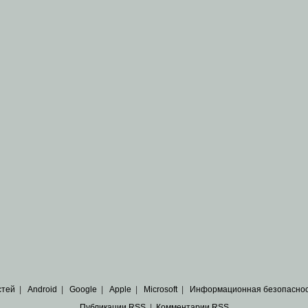
стей
|
Android
|
Google
|
Apple
|
Microsoft
|
Информационная безопасно
Публикации RSS
|
Комментарии RSS