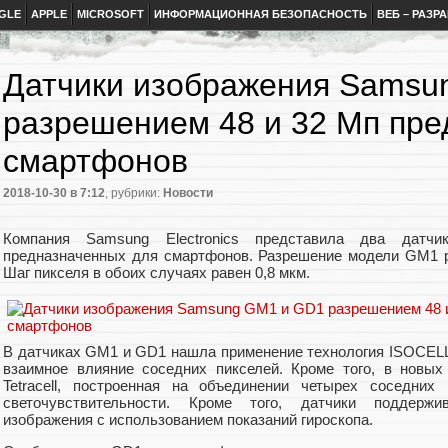
GLE
APPLE
MICROSOFT
ИНФОРМАЦИОННАЯ БЕЗОПАСНОСТЬ
ВЕБ – РАЗР
Датчики изображения Samsu
разрешением 48 и 32 Мп пре
смартфонов
2018-10-30
в 7:12
, рубрики:
Новости
Компания Samsung Electronics представила два датчи
предназначенных для смартфонов. Разрешение модели GM1 
Шаг пикселя в обоих случаях равен 0,8 мкм.
В датчиках GM1 и GD1 нашла применение технология ISOCELL 
взаимное влияние соседних пикселей. Кроме того, в новых
Tetracell, построенная на объединении четырех соседни
светочувствительности. Кроме того, датчики поддерж
изображения с использованием показаний гироскопа.