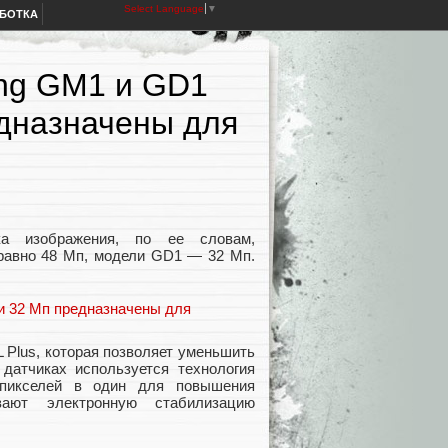
Select Language
▼
АБОТКА
ng GM1 и GD1
дназначены для
ка изображения, по ее словам,
равно 48 Мп, модели GD1 — 32 Мп.
Plus, которая позволяет уменьшить
 датчиках используется технология
х пикселей в один для повышения
ивают электронную стабилизацию