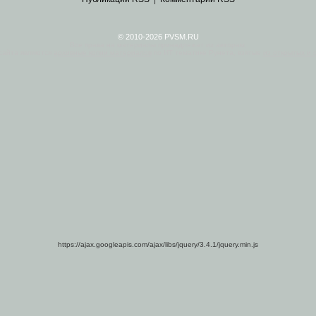
© 2010-2026 PVSM.RU
Все права на материалы принадлежат их авторам.
сайта являются
архивные копии материалов
по ИТ тематике Рунета, взятые
из открытых и 
https://ajax.googleapis.com/ajax/libs/jquery/3.4.1/jquery.min.js