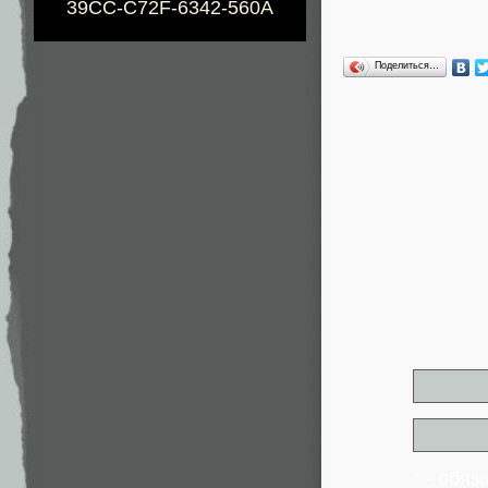
39CC-C72F-6342-560A
Поделиться…
* - обя