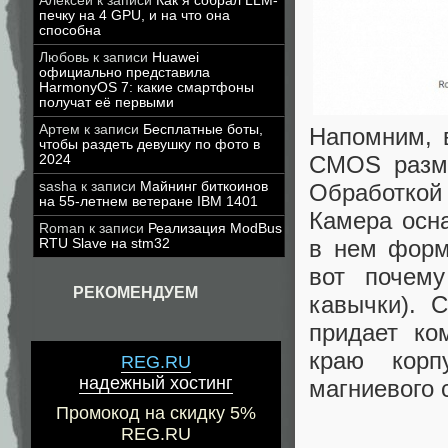
Алексей
к записи
Как я собрал LLM-
печку на 4 GPU, и на что она
способна
Любовь
к записи
Huawei
официально представила
HarmonyOS 7: какие смартфоны
получат её первыми
Артем
к записи
Бесплатные боты,
Напомним, 
чтобы раздеть девушку по фото в
CMOS разме
2024
sasha
к записи
Майнинг биткоинов
Обработкой
на 55-летнем ветеране IBM 1401
Камера осн
Roman
к записи
Реализация ModBus
в нем форм
RTU Slave на stm32
вот почем
РЕКОМЕНДУЕМ
кавычки). 
придает ко
краю корп
REG.RU
надежный хостинг
магниевого 
Промокод на скидку 5%
REG.RU