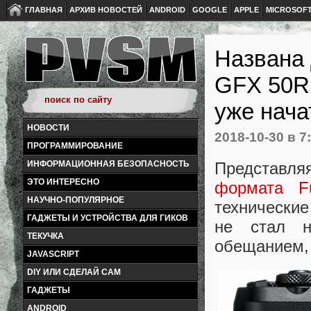
ГЛАВНАЯ
АРХИВ НОВОСТЕЙ
ANDROID
GOOGLE
APPLE
MICROSOF
Названа 
GFX 50R,
уже нача
НОВОСТИ
2018-10-30
в 7
ПРОГРАММИРОВАНИЕ
Представля
ИНФОРМАЦИОННАЯ БЕЗОПАСНОСТЬ
ЭТО ИНТЕРЕСНО
формата Fu
НАУЧНО-ПОПУЛЯРНОЕ
технические
ГАДЖЕТЫ И УСТРОЙСТВА ДЛЯ ГИКОВ
не стал н
ТЕКУЧКА
обещанием, 
JAVASCRIPT
DIY ИЛИ СДЕЛАЙ САМ
ГАДЖЕТЫ
ANDROID