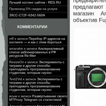
предварит
Лучший хостинг сайтов - REG.RU
предлагают
Промокод 5% скидки на услуги
магазин A
39CC-C72F-6342-560A
объектив F
КОММЕНТАРИИ
v4f
к записи
Перебор IP-адресов на
хостинге — и как с этим бороться
amarakin
к записи
Альтернативный
список заблокированных в РФ
ресурсов Re:filter
ResizeOn
к записи
Эксперименты с
тиграми и другие способы
преподавать программирование
студентам, которым скучно
Text2Vid
к записи
Эксперименты с
тиграми и другие способы
преподавать программирование
студентам, которым скучно
всым
к записи
Развёртывание своего
MTProxy Telegram со статистикой