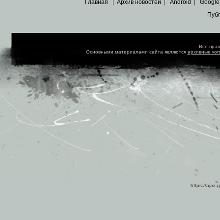
Главная
|
Архив новостей
|
Android
|
Google
Пуб
Все пра
Основными материалами сайта являются
архивные ко
https://ajax.