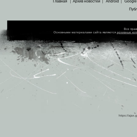
Главная
|
Архив новостей
|
Android
|
Google
Пуб
Все пра
Основными материалами сайта являются
архивные ко
https://ajax.