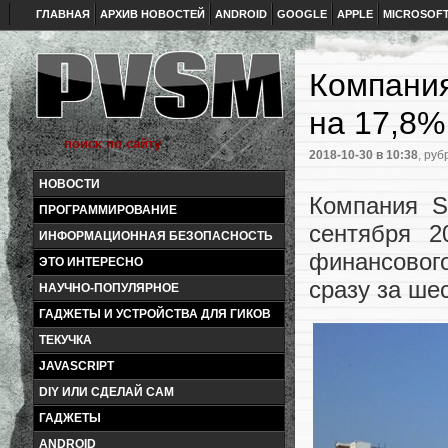
ГЛАВНАЯ
АРХИВ НОВОСТЕЙ
ANDROID
GOOGLE
APPLE
MICROSOF
Компания
на 17,8%
2018-10-30
в 10:38
, руб
НОВОСТИ
Компания S
ПРОГРАММИРОВАНИЕ
сентября 2
ИНФОРМАЦИОННАЯ БЕЗОПАСНОСТЬ
финансовог
ЭТО ИНТЕРЕСНО
сразу за ше
НАУЧНО-ПОПУЛЯРНОЕ
ГАДЖЕТЫ И УСТРОЙСТВА ДЛЯ ГИКОВ
ТЕКУЧКА
JAVASCRIPT
DIY ИЛИ СДЕЛАЙ САМ
ГАДЖЕТЫ
ANDROID