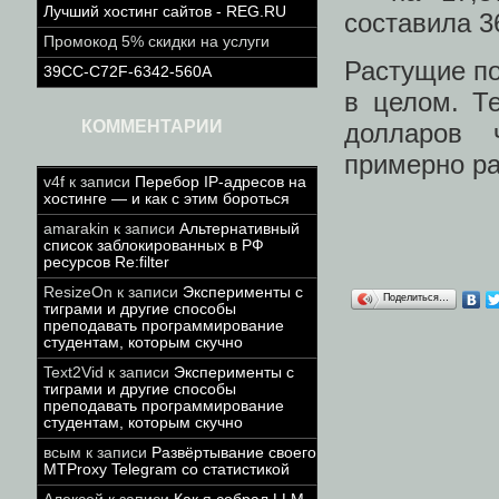
Лучший хостинг сайтов - REG.RU
составила 3
Промокод 5% скидки на услуги
Растущие по
39CC-C72F-6342-560A
в целом. Т
КОММЕНТАРИИ
долларов 
примерно ра
v4f
к записи
Перебор IP-адресов на
хостинге — и как с этим бороться
amarakin
к записи
Альтернативный
список заблокированных в РФ
ресурсов Re:filter
ResizeOn
к записи
Эксперименты с
Поделиться…
тиграми и другие способы
преподавать программирование
студентам, которым скучно
Text2Vid
к записи
Эксперименты с
тиграми и другие способы
преподавать программирование
студентам, которым скучно
всым
к записи
Развёртывание своего
MTProxy Telegram со статистикой