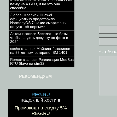
Алексей
к записи
Как я собрал LLM-
печку на 4 GPU, и на что она
способна
Любовь
к записи
Huawei
официально представила
HarmonyOS 7: какие смартфоны
получат её первыми
Артем
к записи
Бесплатные боты,
чтобы раздеть девушку по фото в
2024
sasha
к записи
Майнинг биткоинов
* - обя
на 55-летнем ветеране IBM 1401
Roman
к записи
Реализация ModBus
RTU Slave на stm32
РЕКОМЕНДУЕМ
REG.RU
надежный хостинг
Промокод на скидку 5%
REG.RU