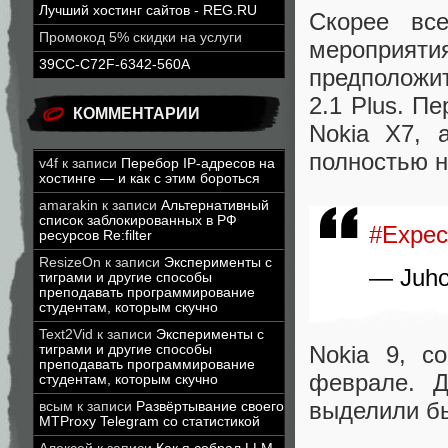
Лучший хостинг сайтов - REG.RU
Скорее вс
Промокод 5% скидки на услуги
мероприяти
39CC-C72F-6342-560A
предположить
2.1 Plus. П
КОММЕНТАРИИ
Nokia X7, 
полностью 
v4f
к записи
Перебор IP-адресов на
хостинге — и как с этим бороться
amarakin
к записи
Альтернативный
список заблокированных в РФ
#Expec
ресурсов Re:filter
ResizeOn
к записи
Эксперименты с
— Juho
тиграми и другие способы
преподавать программирование
студентам, которым скучно
Text2Vid
к записи
Эксперименты с
Nokia 9, с
тиграми и другие способы
преподавать программирование
феврале. 
студентам, которым скучно
выделили бы
всым
к записи
Развёртывание своего
MTProxy Telegram со статистикой