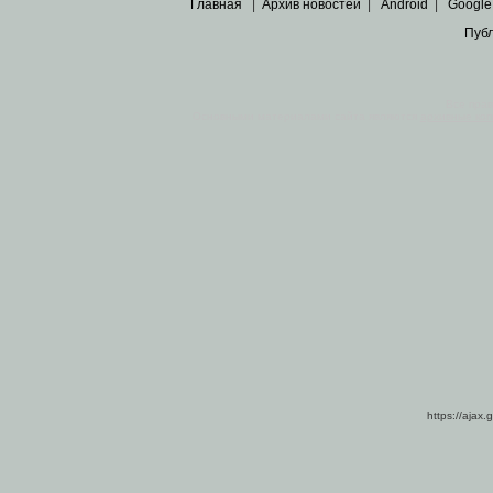
Главная
|
Архив новостей
|
Android
|
Google
Пуб
Все пра
Основными материалами сайта являются
архивные ко
https://ajax.