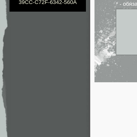
39CC-C72F-6342-560A
* - обя