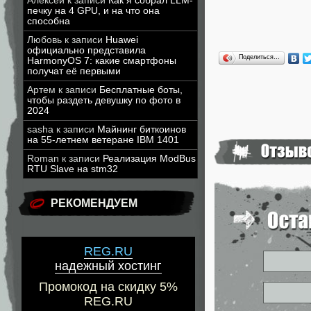
Алексей
к записи
Как я собрал LLM-
печку на 4 GPU, и на что она
способна
Любовь
к записи
Huawei
официально представила
Поделиться…
HarmonyOS 7: какие смартфоны
получат её первыми
Артем
к записи
Бесплатные боты,
чтобы раздеть девушку по фото в
2024
sasha
к записи
Майнинг биткоинов
на 55-летнем ветеране IBM 1401
Roman
к записи
Реализация ModBus
RTU Slave на stm32
РЕКОМЕНДУЕМ
REG.RU
надежный хостинг
Промокод на скидку 5%
REG.RU