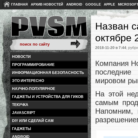
ГЛАВНАЯ
АРХИВ НОВОСТЕЙ
ANDROID
GOOGLE
APPLE
MICROSOF
Назван 
октябре 
2018-11-20
в 7:44
, рубр
НОВОСТИ
Компания Ho
ПРОГРАММИРОВАНИЕ
последние 
ИНФОРМАЦИОННАЯ БЕЗОПАСНОСТЬ
мировом ры
ЭТО ИНТЕРЕСНО
НАУЧНО-ПОПУЛЯРНОЕ
На этой не
ГАДЖЕТЫ И УСТРОЙСТВА ДЛЯ ГИКОВ
самым прод
ТЕКУЧКА
Напомним, 
JAVASCRIPT
разрешением
DIY ИЛИ СДЕЛАЙ САМ
ГАДЖЕТЫ
ANDROID