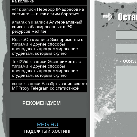
на коленке
v4f
к записи
Перебор IP-адресов на
хостинге — и как с этим бороться
amarakin
к записи
Альтернативный
список заблокированных в РФ
ресурсов Re:filter
ResizeOn
к записи
Эксперименты с
тиграми и другие способы
преподавать программирование
студентам, которым скучно
* - обя
Text2Vid
к записи
Эксперименты с
тиграми и другие способы
преподавать программирование
студентам, которым скучно
всым
к записи
Развёртывание своего
MTProxy Telegram со статистикой
РЕКОМЕНДУЕМ
REG.RU
надежный хостинг