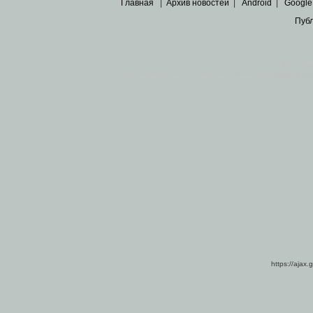
Главная
|
Архив новостей
|
Android
|
Google
Пуб
Все пра
Основными материалами сайта являются
архивные ко
https://ajax.