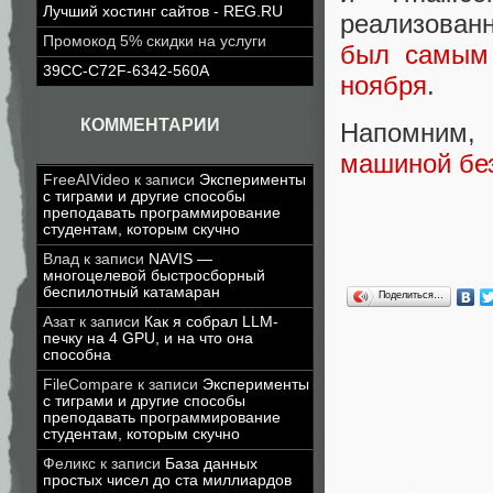
Лучший хостинг сайтов - REG.RU
реализован
Промокод 5% скидки на услуги
был самым
39CC-C72F-6342-560A
ноября
.
КОММЕНТАРИИ
Напомним
машиной бе
FreeAIVideo
к записи
Эксперименты
с тиграми и другие способы
преподавать программирование
студентам, которым скучно
Влад
к записи
NAVIS —
многоцелевой быстросборный
беспилотный катамаран
Поделиться…
Азат
к записи
Как я собрал LLM-
печку на 4 GPU, и на что она
способна
FileCompare
к записи
Эксперименты
с тиграми и другие способы
преподавать программирование
студентам, которым скучно
Феликс
к записи
База данных
простых чисел до ста миллиардов