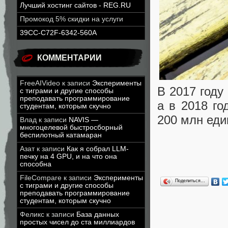
Лучший хостинг сайтов - REG.RU
Промокод 5% скидки на услуги
39CC-C72F-6342-560A
КОММЕНТАРИИ
FreeAIVideo
к записи
Эксперименты
В 2017 году
с тиграми и другие способы
преподавать программирование
а в 2018 го
студентам, которым скучно
200 млн еди
Влад
к записи
NAVIS —
многоцелевой быстросборный
беспилотный катамаран
Азат
к записи
Как я собрал LLM-
печку на 4 GPU, и на что она
способна
FileCompare
к записи
Эксперименты
Поделиться…
с тиграми и другие способы
преподавать программирование
студентам, которым скучно
Феликс
к записи
База данных
простых чисел до ста миллиардов