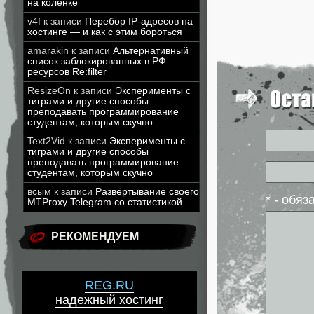
на коленке
v4f
к записи
Перебор IP-адресов на
хостинге — и как с этим бороться
amarakin
к записи
Альтернативный
список заблокированных в РФ
ресурсов Re:filter
ResizeOn
к записи
Эксперименты с
тиграми и другие способы
преподавать программирование
студентам, которым скучно
Text2Vid
к записи
Эксперименты с
тиграми и другие способы
преподавать программирование
студентам, которым скучно
всым
к записи
Развёртывание своего
* - обя
MTProxy Telegram со статистикой
РЕКОМЕНДУЕМ
REG.RU
надежный хостинг