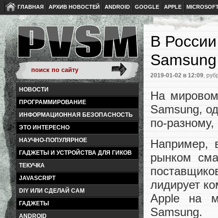
ГЛАВНАЯ
АРХИВ НОВОСТЕЙ
ANDROID
GOOGLE
APPLE
MICROSOF
В России
Samsung
2019-01-02
в 12:09
, руб
НОВОСТИ
На мировом
ПРОГРАММИРОВАНИЕ
Samsung, од
ИНФОРМАЦИОННАЯ БЕЗОПАСНОСТЬ
по-разному,
ЭТО ИНТЕРЕСНО
НАУЧНО-ПОПУЛЯРНОЕ
Например, 
ГАДЖЕТЫ И УСТРОЙСТВА ДЛЯ ГИКОВ
рынком сма
ТЕКУЧКА
поставщико
JAVASCRIPT
лидирует ко
DIY ИЛИ СДЕЛАЙ САМ
Apple на 
ГАДЖЕТЫ
Samsung.
ANDROID