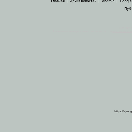
Главная
|
Архив новостей
|
Android
|
Google
Пуб
Все пра
Основными материалами сайта являются
архивные ко
https://ajax.