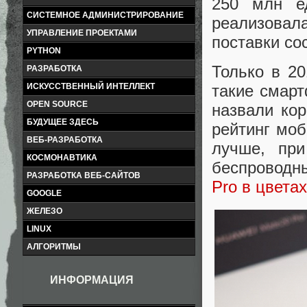
250 млн е
СИСТЕМНОЕ АДМИНИСТРИРОВАНИЕ
реализовал
УПРАВЛЕНИЕ ПРОЕКТАМИ
поставки со
PYTHON
Только в 20
РАЗРАБОТКА
ИСКУССТВЕННЫЙ ИНТЕЛЛЕКТ
такие смарт
OPEN SOURCE
назвали кор
БУДУЩЕЕ ЗДЕСЬ
рейтинг мо
ВЕБ-РАЗРАБОТКА
лучше, пр
КОСМОНАВТИКА
беспроводн
РАЗРАБОТКА ВЕБ-САЙТОВ
Pro в цвета
GOOGLE
ЖЕЛЕЗО
LINUX
АЛГОРИТМЫ
ИНФОРМАЦИЯ