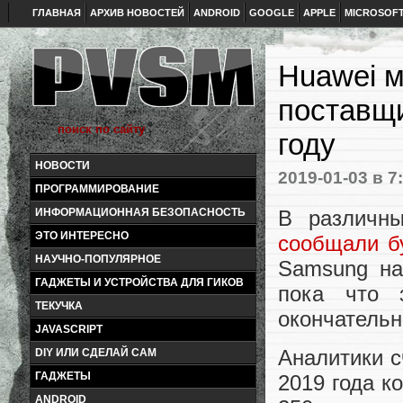
ГЛАВНАЯ
АРХИВ НОВОСТЕЙ
ANDROID
GOOGLE
APPLE
MICROSOF
Huawei 
поставщи
году
НОВОСТИ
2019-01-03
в 7
ПРОГРАММИРОВАНИЕ
В различн
ИНФОРМАЦИОННАЯ БЕЗОПАСНОСТЬ
ЭТО ИНТЕРЕСНО
сообщали б
НАУЧНО-ПОПУЛЯРНОЕ
Samsung на
ГАДЖЕТЫ И УСТРОЙСТВА ДЛЯ ГИКОВ
пока что 
ТЕКУЧКА
окончательн
JAVASCRIPT
Аналитики с
DIY ИЛИ СДЕЛАЙ САМ
ГАДЖЕТЫ
2019 года к
ANDROID