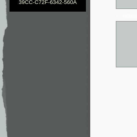
39CC-C72F-6342-560A
* - обя