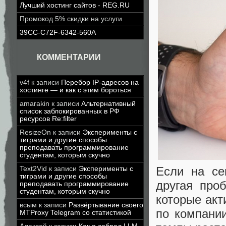
Лучший хостинг сайтов - REG.RU
Промокод 5% скидки на услуги
39CC-C72F-6342-560A
КОММЕНТАРИИ
v4f
к записи
Перебор IP-адресов на
хостинге — и как с этим бороться
amarakin
к записи
Альтернативный
список заблокированных в РФ
ресурсов Re:filter
ResizeOn
к записи
Эксперименты с
тиграми и другие способы
преподавать программирование
студентам, которым скучно
Если на се
Text2Vid
к записи
Эксперименты с
тиграми и другие способы
другая про
преподавать программирование
студентам, которым скучно
которые акт
всым
к записи
Развёртывание своего
по компани
MTProxy Telegram со статистикой