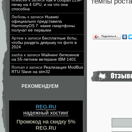
темпы роста 
Алексей
к записи
Как я собрал LLM-
печку на 4 GPU, и на что она
способна
Любовь
к записи
Huawei
официально представила
HarmonyOS 7: какие смартфоны
получат её первыми
Поделиться…
Артем
к записи
Бесплатные боты,
чтобы раздеть девушку по фото в
2024
sasha
к записи
Майнинг биткоинов
на 55-летнем ветеране IBM 1401
Roman
к записи
Реализация ModBus
RTU Slave на stm32
РЕКОМЕНДУЕМ
REG.RU
надежный хостинг
Промокод на скидку 5%
REG.RU