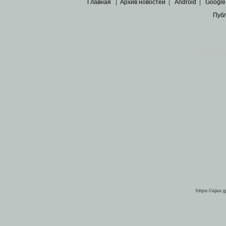
Главная
|
Архив новостей
|
Android
|
Google
Пуб
Все пра
Основными материалами сайта являются
архивные ко
https://ajax.