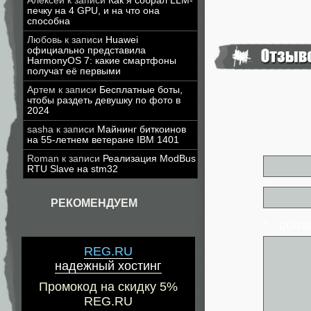
Алексей
к записи
Как я собрал LLM-
печку на 4 GPU, и на что она
способна
Любовь
к записи
Huawei
официально представила
HarmonyOS 7: какие смартфоны
получат её первыми
Артем
к записи
Бесплатные боты,
чтобы раздеть девушку по фото в
2024
sasha
к записи
Майнинг биткоинов
на 55-летнем ветеране IBM 1401
Roman
к записи
Реализация ModBus
RTU Slave на stm32
РЕКОМЕНДУЕМ
* - обя
REG.RU
надежный хостинг
Промокод на скидку 5%
REG.RU