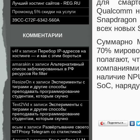
для смарт
Лучший хостинг сайтов - REG.RU
Qualcomm н
Промокод 5% скидки на услуги
Snapdragon
39CC-C72F-6342-560A
всех новых 
КОММЕНТАРИИ
Суммарно M
70% мирово
v4f
к записи
Перебор IP-адресов на
хостинге — и как с этим бороться
полагают, ч
amarakin
к записи
Альтернативный
компаниями
список заблокированных в РФ
ресурсов Re:filter
наличие NP
ResizeOn
к записи
Эксперименты с
SoC, наряду
тиграми и другие способы
преподавать программирование
студентам, которым скучно
Text2Vid
к записи
Эксперименты с
тиграми и другие способы
преподавать программирование
студентам, которым скучно
Поделиться…
всым
к записи
Развёртывание своего
MTProxy Telegram со статистикой