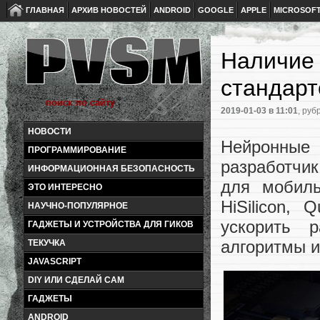
ГЛАВНАЯ
АРХИВ НОВОСТЕЙ
ANDROID
GOOGLE
APPLE
MICROSOF
Наличие 
стандар
2019-01-03
в 11:01
, руб
НОВОСТИ
Нейронные
ПРОГРАММИРОВАНИЕ
разработчи
ИНФОРМАЦИОННАЯ БЕЗОПАСНОСТЬ
для мобиль
ЭТО ИНТЕРЕСНО
HiSilicon,
НАУЧНО-ПОПУЛЯРНОЕ
ускорить 
ГАДЖЕТЫ И УСТРОЙСТВА ДЛЯ ГИКОВ
алгоритмы и
ТЕКУЧКА
JAVASCRIPT
DIY ИЛИ СДЕЛАЙ САМ
ГАДЖЕТЫ
ANDROID