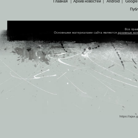
Главная
|
Архив новостей
|
Android
|
Google
Пуб
Все пра
Основными материалами сайта являются
архивные ко
https://ajax.