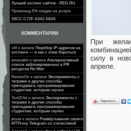
Лучший хостинг сайтов - REG.RU
Промокод 5% скидки на услуги
39CC-C72F-6342-560A
КОММЕНТАРИИ
При желан
v4f
к записи
Перебор IP-адресов на
комбинацие
хостинге — и как с этим бороться
силу в нов
amarakin
к записи
Альтернативный
апреле.
список заблокированных в РФ
ресурсов Re:filter
ResizeOn
к записи
Эксперименты с
тиграми и другие способы
преподавать программирование
студентам, которым скучно
Text2Vid
к записи
Эксперименты с
Поделиться…
тиграми и другие способы
преподавать программирование
студентам, которым скучно
всым
к записи
Развёртывание своего
MTProxy Telegram со статистикой