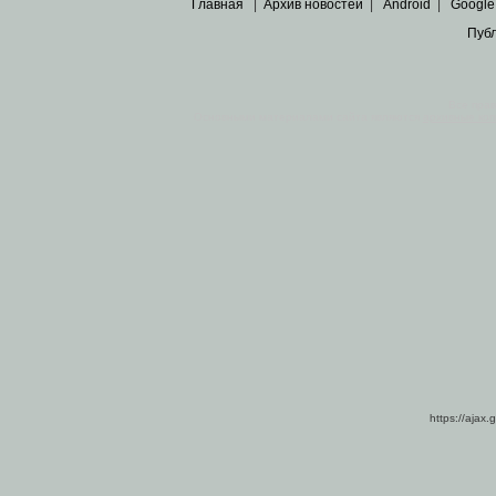
Главная
|
Архив новостей
|
Android
|
Google
Пуб
Все пра
Основными материалами сайта являются
архивные ко
https://ajax.