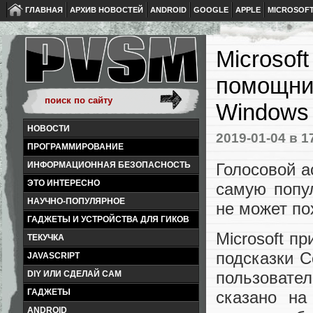
ГЛАВНАЯ
АРХИВ НОВОСТЕЙ
ANDROID
GOOGLE
APPLE
MICROSOF
Microsof
помощник
Windows 
НОВОСТИ
2019-01-04
в 1
ПРОГРАММИРОВАНИЕ
Голосовой а
ИНФОРМАЦИОННАЯ БЕЗОПАСНОСТЬ
ЭТО ИНТЕРЕСНО
самую попу
НАУЧНО-ПОПУЛЯРНОЕ
не может по
ГАДЖЕТЫ И УСТРОЙСТВА ДЛЯ ГИКОВ
Microsoft п
ТЕКУЧКА
подсказки C
JAVASCRIPT
пользовател
DIY ИЛИ СДЕЛАЙ САМ
ГАДЖЕТЫ
сказано на
ANDROID