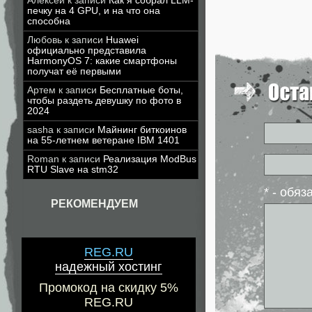
Алексей
к записи
Как я собрал LLM-
печку на 4 GPU, и на что она
способна
Любовь
к записи
Huawei
официально представила
HarmonyOS 7: какие смартфоны
получат её первыми
Артем
к записи
Бесплатные боты,
чтобы раздеть девушку по фото в
2024
sasha
к записи
Майнинг биткоинов
на 55-летнем ветеране IBM 1401
Roman
к записи
Реализация ModBus
RTU Slave на stm32
* - обя
РЕКОМЕНДУЕМ
REG.RU
надежный хостинг
Промокод на скидку 5%
REG.RU