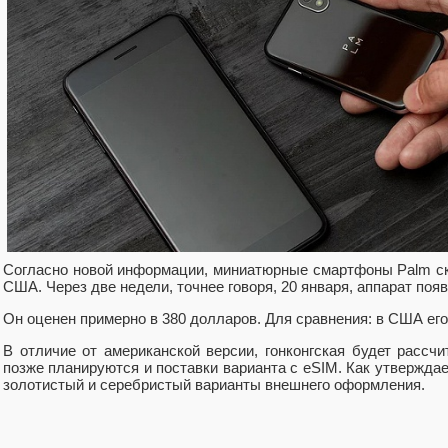
Согласно новой информации, миниатюрные смартфоны Palm ско
США. Через две недели, точнее говоря, 20 января, аппарат появ
Он оценен примерно в 380 долларов. Для сравнения: в США его
В отличие от американской версии, гонконгская будет рассч
позже планируются и поставки варианта с eSIM. Как утвержда
золотистый и серебристый варианты внешнего оформления.