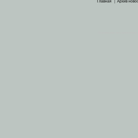
Главная
|
Архив ново
Основными материалами 