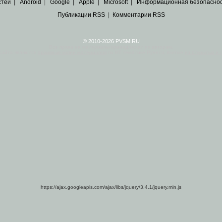
стей
|
Android
|
Google
|
Apple
|
Microsoft
|
Информационная безопасно
Публикации RSS
|
Комментарии RSS
© 2010-2026 PVSM.RU
Все права на материалы принадлежат их авторам.
сайта являются
архивные копии материалов
по ИТ тематике Рунета, взятые
из открытых и 
https://ajax.googleapis.com/ajax/libs/jquery/3.4.1/jquery.min.js