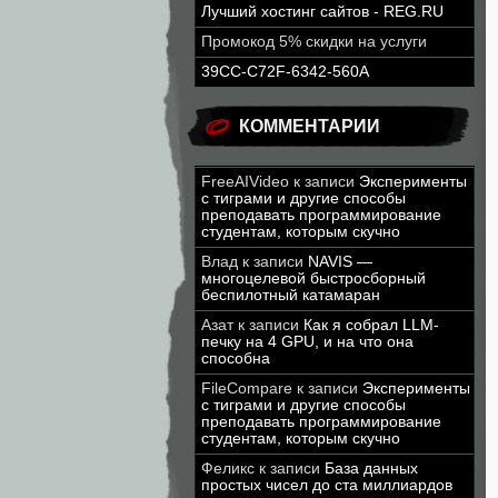
Лучший хостинг сайтов - REG.RU
Промокод 5% скидки на услуги
39CC-C72F-6342-560A
КОММЕНТАРИИ
FreeAIVideo
к записи
Эксперименты
с тиграми и другие способы
преподавать программирование
студентам, которым скучно
Влад
к записи
NAVIS —
многоцелевой быстросборный
беспилотный катамаран
Азат
к записи
Как я собрал LLM-
печку на 4 GPU, и на что она
способна
FileCompare
к записи
Эксперименты
с тиграми и другие способы
преподавать программирование
студентам, которым скучно
Феликс
к записи
База данных
простых чисел до ста миллиардов