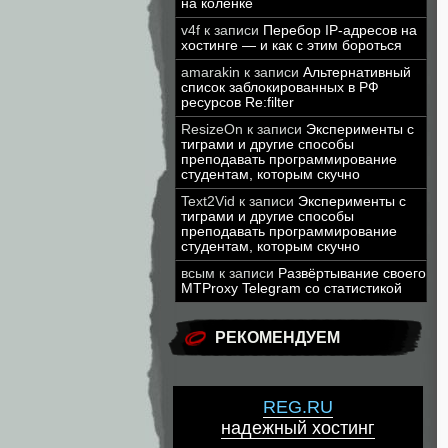
на коленке
v4f
к записи
Перебор IP-адресов на
хостинге — и как с этим бороться
amarakin
к записи
Альтернативный
список заблокированных в РФ
ресурсов Re:filter
ResizeOn
к записи
Эксперименты с
тиграми и другие способы
преподавать программирование
студентам, которым скучно
Text2Vid
к записи
Эксперименты с
тиграми и другие способы
преподавать программирование
студентам, которым скучно
всым
к записи
Развёртывание своего
MTProxy Telegram со статистикой
РЕКОМЕНДУЕМ
REG.RU
надежный хостинг