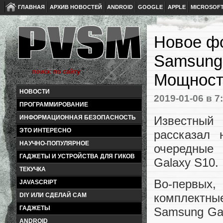
ГЛАВНАЯ
АРХИВ НОВОСТЕЙ
ANDROID
GOOGLE
APPLE
MICROSOF
Новое фо
Samsung 
Мощность
НОВОСТИ
2019-01-06
в 7
ПРОГРАММИРОВАНИЕ
Известный 
ИНФОРМАЦИОННАЯ БЕЗОПАСНОСТЬ
ЭТО ИНТЕРЕСНО
рассказал 
НАУЧНО-ПОПУЛЯРНОЕ
очередные
ГАДЖЕТЫ И УСТРОЙСТВА ДЛЯ ГИКОВ
Galaxy S10.
ТЕКУЧКА
Во-первых
JAVASCRIPT
комплектн
DIY ИЛИ СДЕЛАЙ САМ
ГАДЖЕТЫ
Samsung Gal
ANDROID