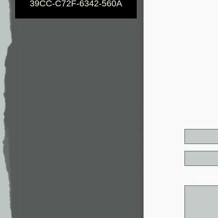
39CC-C72F-6342-560A
* - обя