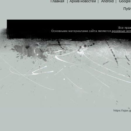
Главная
|
Архив новостей
|
Android
|
Google
Пуб
Все пра
Основными материалами сайта являются
архивные ко
https://ajax.