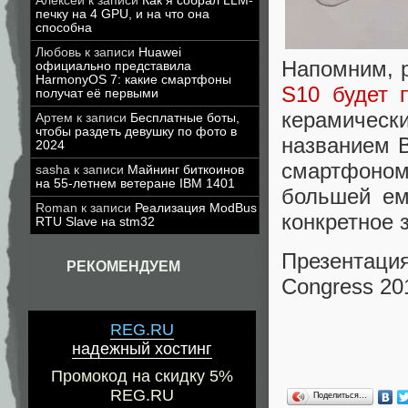
Алексей
к записи
Как я собрал LLM-
печку на 4 GPU, и на что она
способна
Любовь
к записи
Huawei
Напомним, 
официально представила
HarmonyOS 7: какие смартфоны
S10 будет 
получат её первыми
керамически
Артем
к записи
Бесплатные боты,
чтобы раздеть девушку по фото в
названием B
2024
смартфоном 
sasha
к записи
Майнинг биткоинов
на 55-летнем ветеране IBM 1401
большей ем
Roman
к записи
Реализация ModBus
конкретное 
RTU Slave на stm32
Презентация
РЕКОМЕНДУЕМ
Congress 20
REG.RU
надежный хостинг
Промокод на скидку 5%
REG.RU
Поделиться…