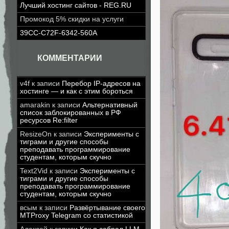
Лучший хостинг сайтов - REG.RU
Промокод 5% скидки на услуги
39CC-C72F-6342-560A
КОММЕНТАРИИ
v4f
к записи
Перебор IP-адресов на
хостинге — и как с этим бороться
amarakin
к записи
Альтернативный
список заблокированных в РФ
ресурсов Re:filter
ResizeOn
к записи
Эксперименты с
тиграми и другие способы
преподавать программирование
студентам, которым скучно
Text2Vid
к записи
Эксперименты с
тиграми и другие способы
преподавать программирование
студентам, которым скучно
всым
к записи
Развёртывание своего
MTProxy Telegram со статистикой