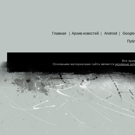
Главная
|
Архив новостей
|
Android
|
Google
Пуб
Все пра
Основными материалами сайта являются
архивные ко