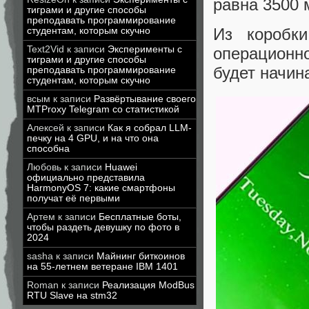
равна 3500 
тиграми и другие способы
преподавать программирование
Из коробк
студентам, которым скучно
Text2Vid
к записи
Эксперименты с
операционно
тиграми и другие способы
будет начин
преподавать программирование
студентам, которым скучно
всым
к записи
Развёртывание своего
MTProxy Telegram со статистикой
Алексей
к записи
Как я собрал LLM-
печку на 4 GPU, и на что она
способна
Любовь
к записи
Huawei
официально представила
HarmonyOS 7: какие смартфоны
получат её первыми
Артем
к записи
Бесплатные боты,
чтобы раздеть девушку по фото в
2024
sasha
к записи
Майнинг биткоинов
на 55-летнем ветеране IBM 1401
Roman
к записи
Реализация ModBus
RTU Slave на stm32