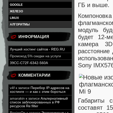
ГБ и выше.
GOOGLE
ЖЕЛЕЗО
Компоновк
LINUX
флагманском
АЛГОРИТМЫ
модуль буд
будет 12-м
ИНФОРМАЦИЯ
камера 3D
Лучший хостинг сайтов - REG.RU
расстояние
Промокод 5% скидки на услуги
использова
39CC-C72F-6342-560A
Sony IMX576
КОММЕНТАРИИ
v4f
к записи
Перебор IP-адресов на
хостинге — и как с этим бороться
amarakin
к записи
Альтернативный
Габариты с
список заблокированных в РФ
ресурсов Re:filter
составят 1
ResizeOn
к записи
Эксперименты с