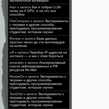
беспилотный катамаран
Азат
к записи
Как я собрал LLM-
печку на 4 GPU, и на что она
способна
FileCompare
к записи
Эксперименты
с тиграми и другие способы
преподавать программирование
студентам, которым скучно
Феликс
к записи
База данных
простых чисел до ста миллиардов
на коленке
v4f
к записи
Перебор IP-адресов на
хостинге — и как с этим бороться
amarakin
к записи
Альтернативный
список заблокированных в РФ
ресурсов Re:filter
ResizeOn
к записи
Эксперименты с
тиграми и другие способы
преподавать программирование
студентам, которым скучно
Text2Vid
к записи
Эксперименты с
тиграми и другие способы
преподавать программирование
студентам, которым скучно