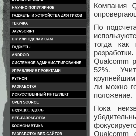
Компания Q
НАУЧНО-ПОПУЛЯРНОЕ
опровергающ
ГАДЖЕТЫ И УСТРОЙСТВА ДЛЯ ГИКОВ
ТЕКУЧКА
По подсчет
JAVASCRIPT
используют
DIY ИЛИ СДЕЛАЙ САМ
тогда как
ГАДЖЕТЫ
разработки
ANDROID
Qualcomm р
СИСТЕМНОЕ АДМИНИСТРИРОВАНИЕ
52%. Учи
УПРАВЛЕНИЕ ПРОЕКТАМИ
крупнейшим
PYTHON
ли можно г
РАЗРАБОТКА
положение.
ИСКУССТВЕННЫЙ ИНТЕЛЛЕКТ
OPEN SOURCE
Пока неиз
БУДУЩЕЕ ЗДЕСЬ
убедительн
ВЕБ-РАЗРАБОТКА
фокусируе
КОСМОНАВТИКА
Qualcomm о
РАЗРАБОТКА ВЕБ-САЙТОВ