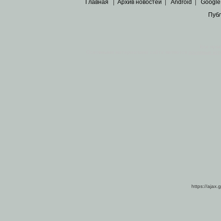
Главная
|
Архив новостей
|
Android
|
Google
Пуб
Все пра
Основными материалами сайта являются
архивные ко
https://ajax.