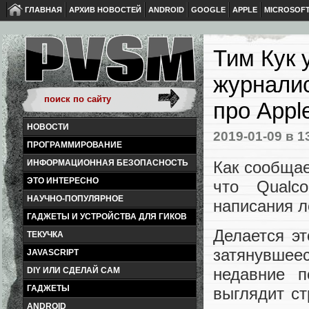
ГЛАВНАЯ
АРХИВ НОВОСТЕЙ
ANDROID
GOOGLE
APPLE
MICROSOF
Тим Кук 
журналис
про Appl
НОВОСТИ
2019-01-09
в 1
ПРОГРАММИРОВАНИЕ
Как сообщае
ИНФОРМАЦИОННАЯ БЕЗОПАСНОСТЬ
ЭТО ИНТЕРЕСНО
что Qualc
НАУЧНО-ПОПУЛЯРНОЕ
написания л
ГАДЖЕТЫ И УСТРОЙСТВА ДЛЯ ГИКОВ
Делается э
ТЕКУЧКА
затянувшее
JAVASCRIPT
недавние 
DIY ИЛИ СДЕЛАЙ САМ
ГАДЖЕТЫ
выглядит ст
ANDROID