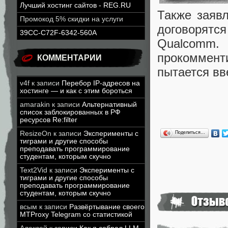
Лучший хостинг сайтов - REG.RU
Также заявл
Промокод 5% скидки на услуги
договорятс
39CC-C72F-6342-560A
Qualcomm
прокоммен
КОММЕНТАРИИ
пытается вв
v4f
к записи
Перебор IP-адресов на
хостинге — и как с этим бороться
amarakin
к записи
Альтернативный
список заблокированных в РФ
ресурсов Re:filter
ResizeOn
к записи
Эксперименты с
Поделиться…
тиграми и другие способы
преподавать программирование
студентам, которым скучно
Text2Vid
к записи
Эксперименты с
тиграми и другие способы
преподавать программирование
студентам, которым скучно
всым
к записи
Развёртывание своего
MTProxy Telegram со статистикой