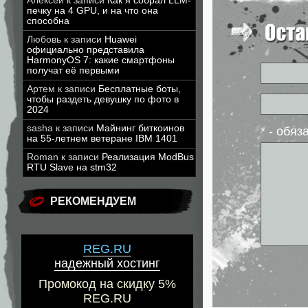
Алексей
к записи
Как я собрал LLM-
печку на 4 GPU, и на что она
способна
Любовь
к записи
Huawei
официально представила
HarmonyOS 7: какие смартфоны
получат её первыми
Артем
к записи
Бесплатные боты,
чтобы раздеть девушку по фото в
2024
sasha
к записи
Майнинг биткоинов
* - обя
на 55-летнем ветеране IBM 1401
Roman
к записи
Реализация ModBus
RTU Slave на stm32
РЕКОМЕНДУЕМ
REG.RU
надежный хостинг
Промокод на скидку 5%
REG.RU