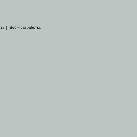
сть
|
Веб – разработка
общедоступных источников
.