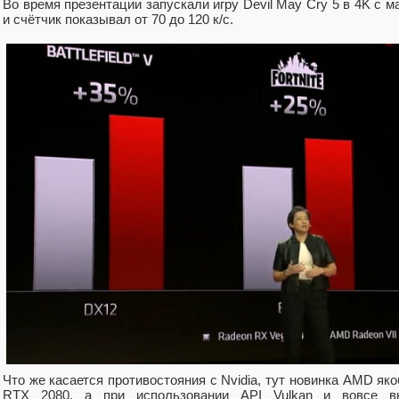
Во время презентации запускали игру Devil May Cry 5 в 4K с 
и счётчик показывал от 70 до 120 к/с.
Что же касается противостояния с Nvidia, тут новинка AMD як
RTX 2080, а при использовании API Vulkan и вовсе в