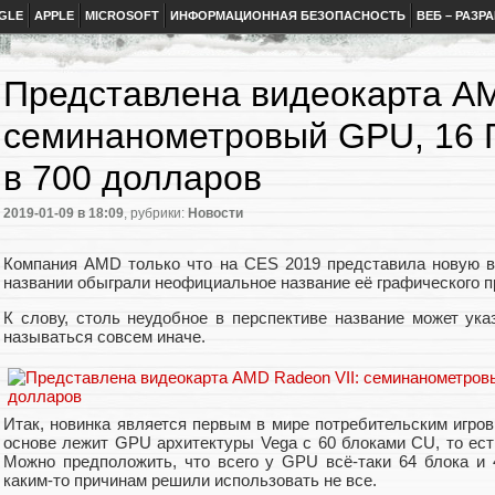
GLE
APPLE
MICROSOFT
ИНФОРМАЦИОННАЯ БЕЗОПАСНОСТЬ
ВЕБ – РАЗР
Представлена видеокарта AM
семинанометровый GPU, 16 Г
в 700 долларов
2019-01-09
в 18:09
, рубрики:
Новости
Компания AMD только что на CES 2019 представила новую в
названии обыграли неофициальное название её графического пр
К слову, столь неудобное в перспективе название может ука
называться совсем иначе.
Итак, новинка является первым в мире потребительским игр
основе лежит GPU архитектуры Vega с 60 блоками CU, то ест
Можно предположить, что всего у GPU всё-таки 64 блока и 
каким-то причинам решили использовать не все.