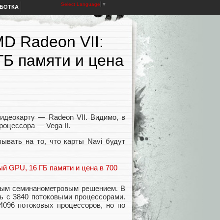
Select Language
▼
АБОТКА
D Radeon VII:
Б памяти и цена
идеокарту — Radeon VII. Видимо, в
оцессора — Vega II.
зывать на то, что карты Navi будут
овым семинанометровым решением. В
ь с 3840 потоковыми процессорами.
4096 потоковых процессоров, но по