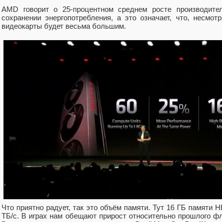
AMD говорит о 25-процентном среднем росте производител
сохранении энергопотребления, а это означает, что, несм
видеокарты будет весьма большим.
Что приятно радует, так это объём памяти. Тут 16 ГБ памяти 
ТБ/с. В играх нам обещают прирост относительно прошлого ф