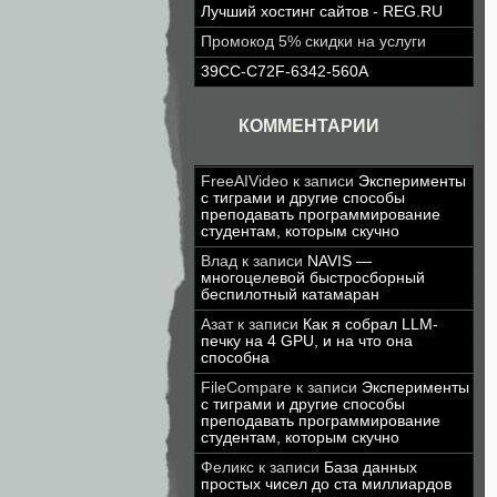
Лучший хостинг сайтов - REG.RU
Промокод 5% скидки на услуги
39CC-C72F-6342-560A
КОММЕНТАРИИ
FreeAIVideo
к записи
Эксперименты
с тиграми и другие способы
преподавать программирование
студентам, которым скучно
Влад
к записи
NAVIS —
многоцелевой быстросборный
беспилотный катамаран
Азат
к записи
Как я собрал LLM-
печку на 4 GPU, и на что она
способна
FileCompare
к записи
Эксперименты
с тиграми и другие способы
преподавать программирование
студентам, которым скучно
Феликс
к записи
База данных
простых чисел до ста миллиардов