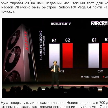
ориентироваться на наш недавний масштабный тест, для к
Radeon VII нужно быть быстрее Radeon RX Vega 64 почти на 
покажут.
Ну а теперь чуть ли не самое главное. Новинка оценена в 700 
втором квартале, как гласили сегодняшние слухи, а уже 7 ф