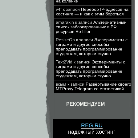
на коленке
v4f
к записи
Перебор IP-адресов на
хостинге — и как с этим бороться
amarakin
к записи
Альтернативный
список заблокированных в РФ
ресурсов Re:filter
ResizeOn
к записи
Эксперименты с
тиграми и другие способы
преподавать программирование
студентам, которым скучно
Text2Vid
к записи
Эксперименты с
тиграми и другие способы
преподавать программирование
студентам, которым скучно
всым
к записи
Развёртывание своего
MTProxy Telegram со статистикой
РЕКОМЕНДУЕМ
REG.RU
надежный хостинг