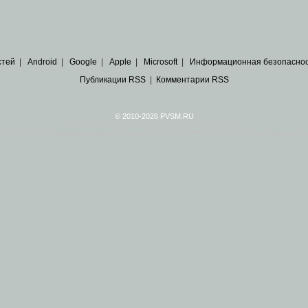
стей
|
Android
|
Google
|
Apple
|
Microsoft
|
Информационная безопасно
Публикации RSS
|
Комментарии RSS
© 2010-2026 PVSM.RU
Все права на материалы принадлежат их авторам.
сайта являются
архивные копии материалов
по ИТ тематике Рунета, взятые
из открытых и 