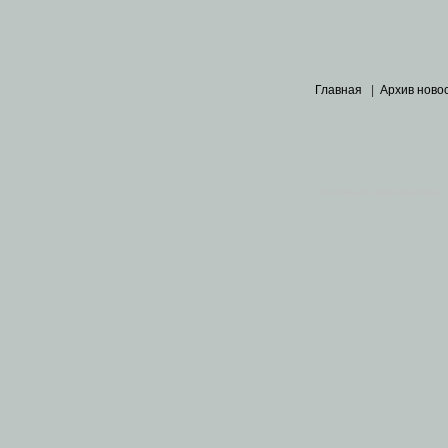
Главная
|
Архив ново
Основными материалами 