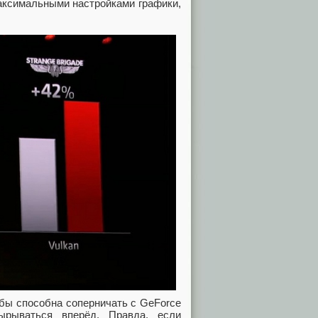
максимальными настройками графики,
обы способна соперничать с GeForce
ырываться вперёд. Правда, если