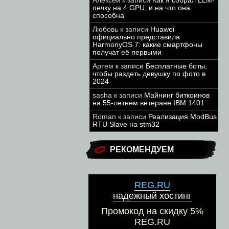
Алексей
к записи
Как я собрал LLM-
печку на 4 GPU, и на что она
способна
Любовь
к записи
Huawei
официально представила
HarmonyOS 7: какие смартфоны
получат её первыми
Артем
к записи
Бесплатные боты,
чтобы раздеть девушку по фото в
2024
sasha
к записи
Майнинг биткоинов
на 55-летнем ветеране IBM 1401
Roman
к записи
Реализация ModBus
RTU Slave на stm32
РЕКОМЕНДУЕМ
REG.RU
надежный хостинг
Промокод на скидку 5%
REG.RU