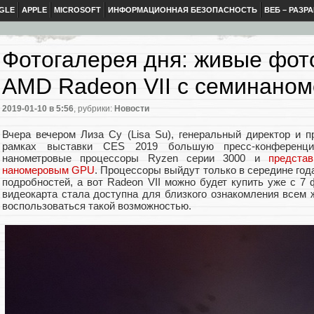
GLE
APPLE
MICROSOFT
ИНФОРМАЦИОННАЯ БЕЗОПАСНОСТЬ
ВЕБ – РАЗР
Фотогалерея дня: живые фот
AMD Radeon VII с семинано
2019-01-10
в 5:56
, рубрики:
Новости
Вчера вечером Лиза Су (Lisa Su), генеральный директор и 
рамках выставки CES 2019 большую пресс-конференци
нанометровые процессоры Ryzen серии 3000 и
предста
наномеровым GPU
. Процессоры выйдут только в середине год
подробностей, а вот Radeon VII можно будет купить уже с 7 
видеокарта стала доступна для близкого ознакомления всем
воспользоваться такой возможностью.