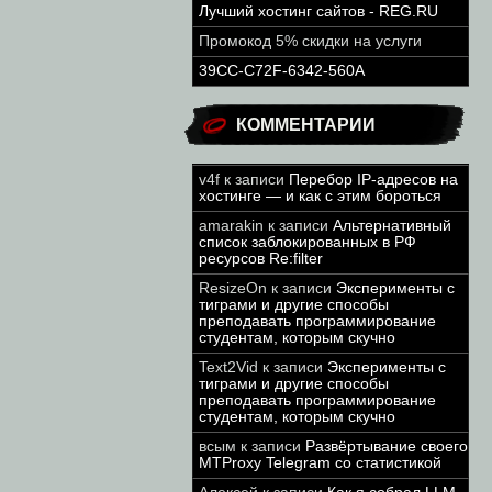
Лучший хостинг сайтов - REG.RU
Промокод 5% скидки на услуги
39CC-C72F-6342-560A
КОММЕНТАРИИ
v4f
к записи
Перебор IP-адресов на
хостинге — и как с этим бороться
amarakin
к записи
Альтернативный
список заблокированных в РФ
ресурсов Re:filter
ResizeOn
к записи
Эксперименты с
тиграми и другие способы
преподавать программирование
студентам, которым скучно
Text2Vid
к записи
Эксперименты с
тиграми и другие способы
преподавать программирование
студентам, которым скучно
всым
к записи
Развёртывание своего
MTProxy Telegram со статистикой