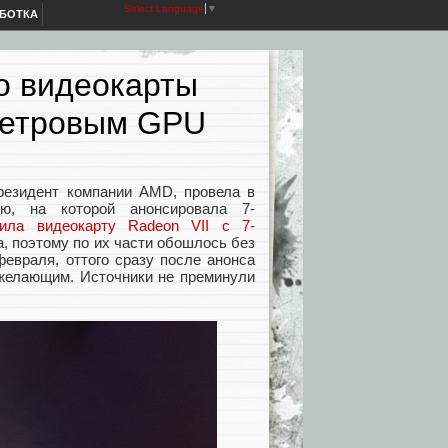
Select Language
▼
АБОТКА
о видеокарты
метровым GPU
президент компании AMD, провела в
ю, на которой анонсировала 7-
вила видеокарту Radeon VII с 7-
а, поэтому по их части обошлось без
февраля, оттого сразу после анонса
 желающим. Источники не преминули