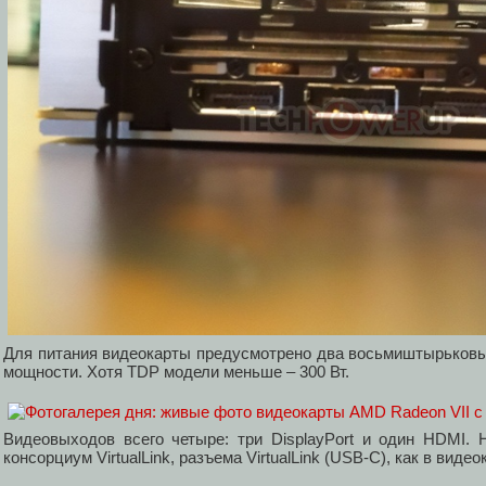
Для питания видеокарты предусмотрено два восьмиштырьковых
мощности. Хотя TDP модели меньше – 300 Вт.
Видеовыходов всего четыре: три DisplayPort и один HDMI.
консорциум VirtualLink, разъема VirtualLink (USB-C), как в видеок