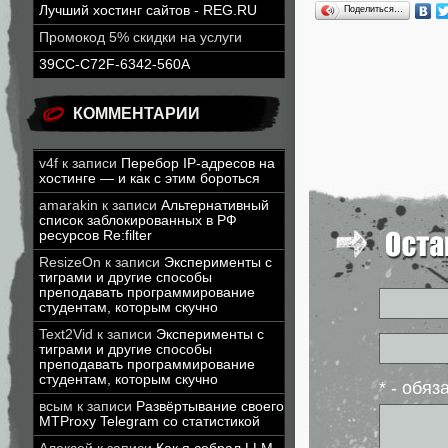
Лучший хостинг сайтов - REG.RU
Поделиться…
Промокод 5% скидки на услуги
39CC-C72F-6342-560A
КОММЕНТАРИИ
v4f
к записи
Перебор IP-адресов на
хостинге — и как с этим бороться
amarakin
к записи
Альтернативный
список заблокированных в РФ
ресурсов Re:filter
ResizeOn
к записи
Эксперименты с
тиграми и другие способы
преподавать программирование
студентам, которым скучно
Text2Vid
к записи
Эксперименты с
тиграми и другие способы
преподавать программирование
студентам, которым скучно
* - обя
всым
к записи
Развёртывание своего
MTProxy Telegram со статистикой