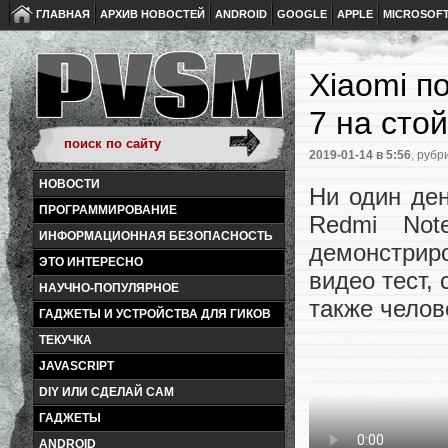
ГЛАВНАЯ
АРХИВ НОВОСТЕЙ
ANDROID
GOOGLE
APPLE
MICROSOF
Xiaomi п
7 на сто
2019-01-14
в 5:56
, рубр
НОВОСТИ
Ни один ден
ПРОГРАММИРОВАНИЕ
Redmi No
ИНФОРМАЦИОННАЯ БЕЗОПАСНОСТЬ
демонстриро
ЭТО ИНТЕРЕСНО
видео тест,
НАУЧНО-ПОПУЛЯРНОЕ
также челов
ГАДЖЕТЫ И УСТРОЙСТВА ДЛЯ ГИКОВ
ТЕКУЧКА
JAVASCRIPT
DIY ИЛИ СДЕЛАЙ САМ
ГАДЖЕТЫ
ANDROID