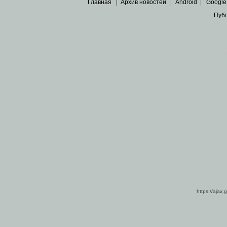
Главная
|
Архив новостей
|
Android
|
Google
Пуб
Все пра
Основными материалами сайта являются
архивные ко
https://ajax.