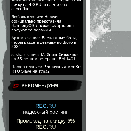
Алексей
к записи
Как я собрал LLM-
печку на 4 GPU, и на что она
способна
Любовь
к записи
Huawei
официально представила
HarmonyOS 7: какие смартфоны
получат её первыми
Артем
к записи
Бесплатные боты,
чтобы раздеть девушку по фото в
2024
sasha
к записи
Майнинг биткоинов
на 55-летнем ветеране IBM 1401
Roman
к записи
Реализация ModBus
RTU Slave на stm32
РЕКОМЕНДУЕМ
REG.RU
надежный хостинг
Промокод на скидку 5%
REG.RU