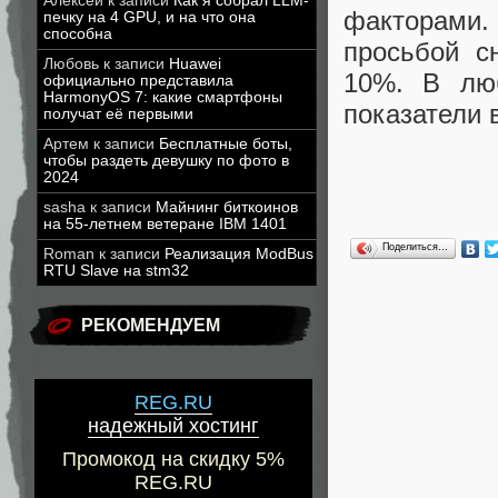
Алексей
к записи
Как я собрал LLM-
факторами. 
печку на 4 GPU, и на что она
способна
просьбой с
Любовь
к записи
Huawei
10%. В лю
официально представила
HarmonyOS 7: какие смартфоны
показатели 
получат её первыми
Артем
к записи
Бесплатные боты,
чтобы раздеть девушку по фото в
2024
sasha
к записи
Майнинг биткоинов
на 55-летнем ветеране IBM 1401
Поделиться…
Roman
к записи
Реализация ModBus
RTU Slave на stm32
РЕКОМЕНДУЕМ
REG.RU
надежный хостинг
Промокод на скидку 5%
REG.RU