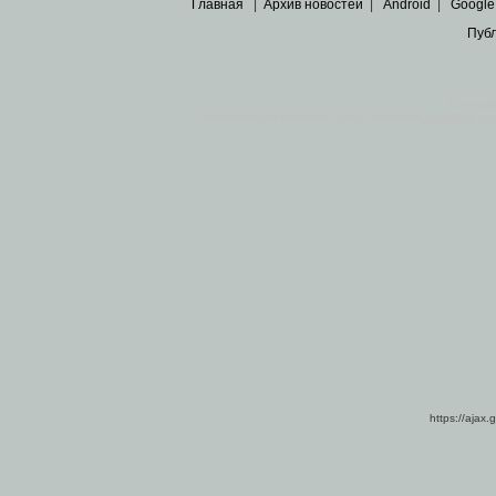
Главная
|
Архив новостей
|
Android
|
Google
Пуб
Все пра
Основными материалами сайта являются
архивные ко
https://ajax.