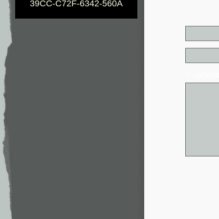
39CC-C72F-6342-560A
* - обя