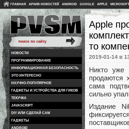
ГЛАВНАЯ
АРХИВ НОВОСТЕЙ
ANDROID
GOOGLE
APPLE
MICROSOF
Apple пр
комплект
то компе
НОВОСТИ
2019-01-14
в 1
ПРОГРАММИРОВАНИЕ
Никто уже 
ИНФОРМАЦИОННАЯ БЕЗОПАСНОСТЬ
ЭТО ИНТЕРЕСНО
продаются 
НАУЧНО-ПОПУЛЯРНОЕ
сама подтв
ГАДЖЕТЫ И УСТРОЙСТВА ДЛЯ ГИКОВ
сильно упал
ТЕКУЧКА
Издание Ni
JAVASCRIPT
фиксирует
DIY ИЛИ СДЕЛАЙ САМ
ГАДЖЕТЫ
поставщиков
ANDROID