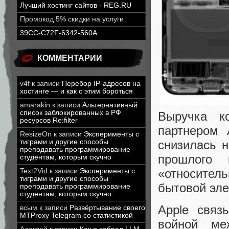
Лучший хостинг сайтов - REG.RU
Промокод 5% скидки на услуги
39CC-C72F-6342-560A
КОММЕНТАРИИ
v4f
к записи
Перебор IP-адресов на
хостинге — и как с этим бороться
amarakin
к записи
Альтернативный
список заблокированных в РФ
Выручка к
ресурсов Re:filter
партнером 
ResizeOn
к записи
Эксперименты с
тиграми и другие способы
снизилась 
преподавать программирование
прошлого
студентам, которым скучно
«относите
Text2Vid
к записи
Эксперименты с
тиграми и другие способы
бытовой эле
преподавать программирование
студентам, которым скучно
Apple связ
всым
к записи
Развёртывание своего
MTProxy Telegram со статистикой
войной м