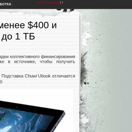
Select Language
▼
АБОТКА
менее $400 и
до 1 ТБ
адки коллективного финансирования
лке в источнике, чтобы получить
. Подставка Chuwi Ubook отличается
у.