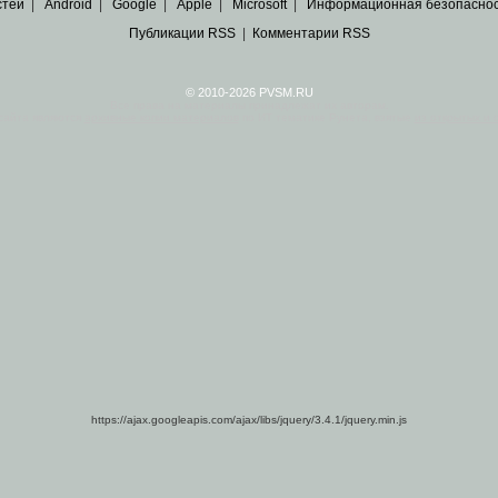
стей
|
Android
|
Google
|
Apple
|
Microsoft
|
Информационная безопасно
Публикации RSS
|
Комментарии RSS
© 2010-2026 PVSM.RU
Все права на материалы принадлежат их авторам.
сайта являются
архивные копии материалов
по ИТ тематике Рунета, взятые
из открытых и 
https://ajax.googleapis.com/ajax/libs/jquery/3.4.1/jquery.min.js