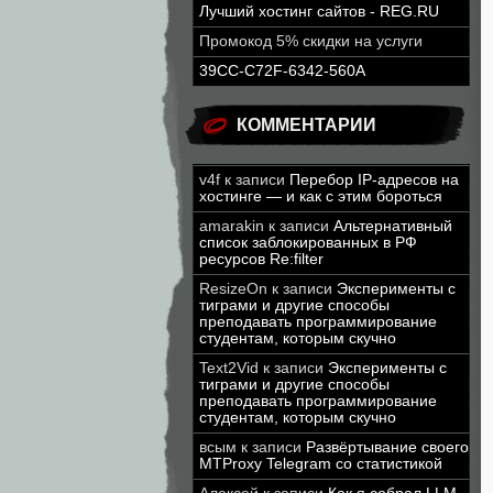
Лучший хостинг сайтов - REG.RU
Промокод 5% скидки на услуги
39CC-C72F-6342-560A
КОММЕНТАРИИ
v4f
к записи
Перебор IP-адресов на
хостинге — и как с этим бороться
amarakin
к записи
Альтернативный
список заблокированных в РФ
ресурсов Re:filter
ResizeOn
к записи
Эксперименты с
тиграми и другие способы
преподавать программирование
студентам, которым скучно
Text2Vid
к записи
Эксперименты с
тиграми и другие способы
преподавать программирование
студентам, которым скучно
всым
к записи
Развёртывание своего
MTProxy Telegram со статистикой