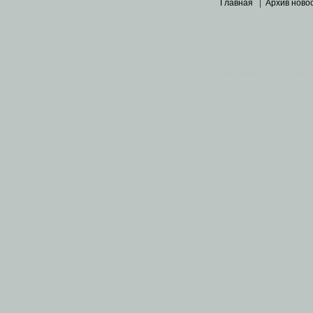
Главная
|
Архив ново
Основными материалами 