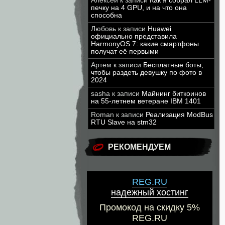
Алексей
к записи
Как я собрал LLM-
печку на 4 GPU, и на что она
способна
Любовь
к записи
Huawei
официально представила
HarmonyOS 7: какие смартфоны
получат её первыми
Артем
к записи
Бесплатные боты,
чтобы раздеть девушку по фото в
2024
sasha
к записи
Майнинг биткоинов
на 55-летнем ветеране IBM 1401
Roman
к записи
Реализация ModBus
RTU Slave на stm32
РЕКОМЕНДУЕМ
REG.RU
надежный хостинг
Промокод на скидку 5%
REG.RU