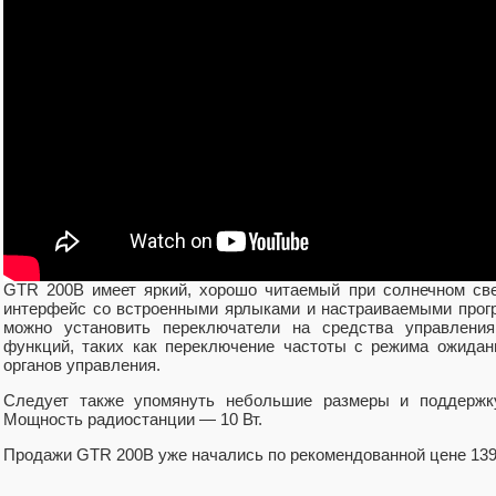
Расширенная интеграция с G3X Touch отличает GTR 200B от д
на рынке. Например, GTR 200B может получать частоту перед
Touch или с совместимого портативного устройства Garmi
частоты также отображаются рядом с частотой, поэтому легче
находится в активном или резервном положениях.
GTR 200B имеет яркий, хорошо читаемый при солнечном све
интерфейс со встроенными ярлыками и настраиваемыми про
можно установить переключатели на средства управлени
функций, таких как переключение частоты с режима ожидан
органов управления.
Следует также упомянуть небольшие размеры и поддержк
Мощность радиостанции — 10 Вт.
Продажи GTR 200B уже начались по рекомендованной цене 13