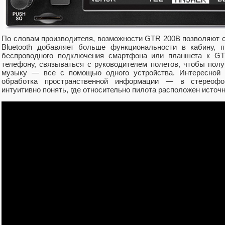
По словам производителя, возможности GTR 200B позволяют сн
Bluetooth добавляет больше функциональности в кабину, 
беспроводного подключения смартфона или планшета к GT
телефону, связываться с руководителем полетов, чтобы полу
музыку — все с помощью одного устройства. Интересной
обработка пространственной информации — в стереофо
интуитивно понять, где относительно пилота расположен источн