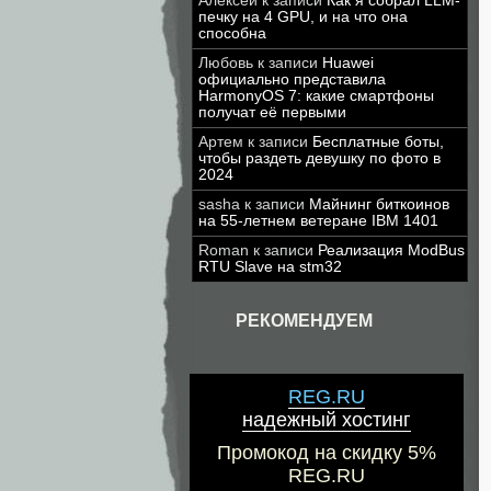
Алексей
к записи
Как я собрал LLM-
печку на 4 GPU, и на что она
способна
Любовь
к записи
Huawei
официально представила
HarmonyOS 7: какие смартфоны
получат её первыми
Артем
к записи
Бесплатные боты,
чтобы раздеть девушку по фото в
2024
sasha
к записи
Майнинг биткоинов
на 55-летнем ветеране IBM 1401
Roman
к записи
Реализация ModBus
RTU Slave на stm32
РЕКОМЕНДУЕМ
REG.RU
надежный хостинг
Промокод на скидку 5%
REG.RU