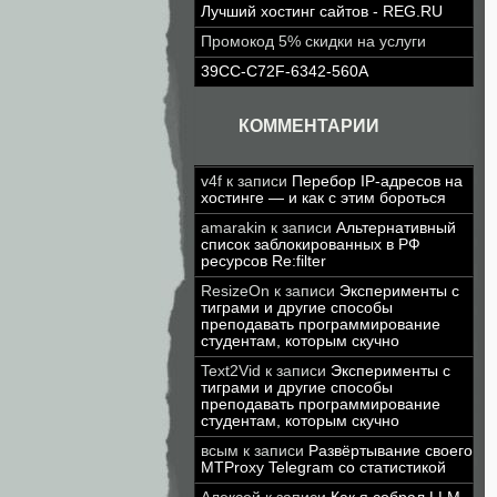
Лучший хостинг сайтов - REG.RU
Промокод 5% скидки на услуги
39CC-C72F-6342-560A
КОММЕНТАРИИ
v4f
к записи
Перебор IP-адресов на
хостинге — и как с этим бороться
amarakin
к записи
Альтернативный
список заблокированных в РФ
ресурсов Re:filter
ResizeOn
к записи
Эксперименты с
тиграми и другие способы
преподавать программирование
студентам, которым скучно
Text2Vid
к записи
Эксперименты с
тиграми и другие способы
преподавать программирование
студентам, которым скучно
всым
к записи
Развёртывание своего
MTProxy Telegram со статистикой