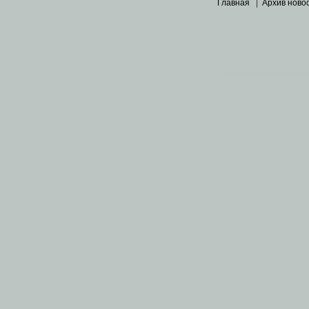
Главная
|
Архив ново
Основными материалами 