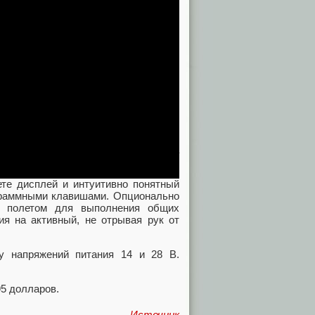
ругих радиостанций, представленных
ачи напрямую с дисплея полета G3X
n. Идентификатор аэропорта и тип
 убедиться, что правильная частота
те дисплей и интуитивно понятный
граммными клавишами. Опционально
я полетом для выполнения общих
ия на активный, не отрывая рук от
у напряжений питания 14 и 28 В.
95 долларов.
Источник