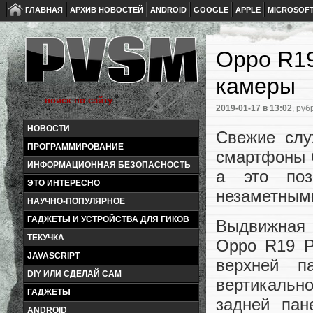
ГЛАВНАЯ
АРХИВ НОВОСТЕЙ
ANDROID
GOOGLE
APPLE
MICROSOF
Oppo R19
камеры
2019-01-17
в 13:02
, руб
НОВОСТИ
Свежие слу
ПРОГРАММИРОВАНИЕ
смартфоны 
ИНФОРМАЦИОННАЯ БЕЗОПАСНОСТЬ
а это поз
ЭТО ИНТЕРЕСНО
незаметным
НАУЧНО-ПОПУЛЯРНОЕ
ГАДЖЕТЫ И УСТРОЙСТВА ДЛЯ ГИКОВ
Выдвижная
ТЕКУЧКА
Oppo R19 P
JAVASCRIPT
верхней п
DIY ИЛИ СДЕЛАЙ САМ
вертикально
ГАДЖЕТЫ
задней пан
ANDROID