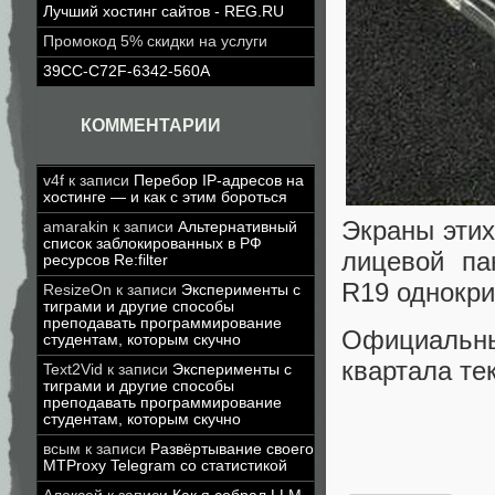
Лучший хостинг сайтов - REG.RU
Промокод 5% скидки на услуги
39CC-C72F-6342-560A
КОММЕНТАРИИ
v4f
к записи
Перебор IP-адресов на
хостинге — и как с этим бороться
Экраны эти
amarakin
к записи
Альтернативный
список заблокированных в РФ
лицевой па
ресурсов Re:filter
R19 однокри
ResizeOn
к записи
Эксперименты с
тиграми и другие способы
преподавать программирование
Официальны
студентам, которым скучно
квартала те
Text2Vid
к записи
Эксперименты с
тиграми и другие способы
преподавать программирование
студентам, которым скучно
всым
к записи
Развёртывание своего
MTProxy Telegram со статистикой