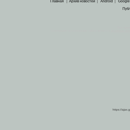
Главная
|
Архив новостей
|
Android
|
Google
Пуб
Все пра
Основными материалами сайта являются
архивные ко
https://ajax.