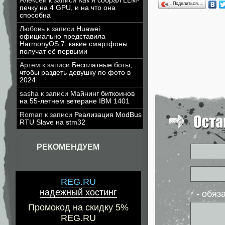
Алексей
к записи
Как я собрал LLM-
Поделиться…
печку на 4 GPU, и на что она
способна
Любовь
к записи
Huawei
официально представила
HarmonyOS 7: какие смартфоны
получат её первыми
Артем
к записи
Бесплатные боты,
чтобы раздеть девушку по фото в
2024
sasha
к записи
Майнинг биткоинов
на 55-летнем ветеране IBM 1401
Roman
к записи
Реализация ModBus
RTU Slave на stm32
РЕКОМЕНДУЕМ
REG.RU
надежный хостинг
* - обя
Промокод на скидку 5%
REG.RU