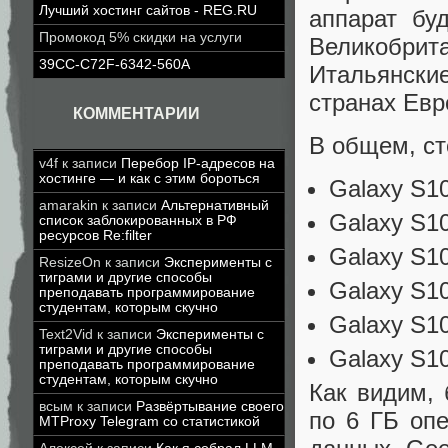
Лучший хостинг сайтов - REG.RU
аппарат бу
Промокод 5% скидки на услуги
Великобри
39CC-C72F-6342-560A
Итальянски
странах Евр
КОММЕНТАРИИ
В общем, с
v4f
к записи
Перебор IP-адресов на
хостинге — и как с этим бороться
Galaxy S10
amarakin
к записи
Альтернативный
Galaxy S10
список заблокированных в РФ
ресурсов Re:filter
Galaxy S10
ResizeOn
к записи
Эксперименты с
тиграми и другие способы
Galaxy S10
преподавать программирование
студентам, которым скучно
Galaxy S10
Text2Vid
к записи
Эксперименты с
тиграми и другие способы
Galaxy S10
преподавать программирование
студентам, которым скучно
Как видим,
всым
к записи
Развёртывание своего
по 6 ГБ опе
MTProxy Telegram со статистикой