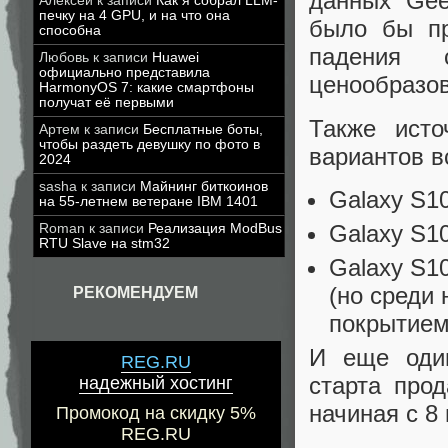
данных Gee
Алексей
к записи
Как я собрал LLM-
печку на 4 GPU, и на что она
было бы п
способна
падения 
Любовь
к записи
Huawei
официально представила
ценообразов
HarmonyOS 7: какие смартфоны
получат её первыми
Также исто
Артем
к записи
Бесплатные боты,
чтобы раздеть девушку по фото в
вариантов в
2024
sasha
к записи
Майнинг биткоинов
Galaxy S10
на 55-летнем ветеране IBM 1401
Galaxy S1
Roman
к записи
Реализация ModBus
RTU Slave на stm32
Galaxy S1
(но среди 
РЕКОМЕНДУЕМ
покрытием
И еще один
REG.RU
старта про
надежный хостинг
начиная с 8
Промокод на скидку 5%
REG.RU