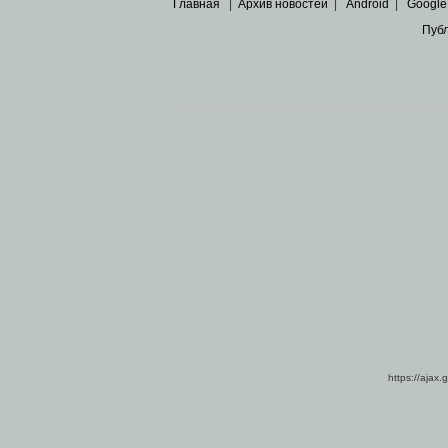
Главная
|
Архив новостей
|
Android
|
Google
Пуб
Все пра
Основными материалами сайта являются
архивные ко
https://ajax.