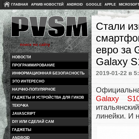
ГЛАВНАЯ
АРХИВ НОВОСТЕЙ
ANDROID
GOOGLE
APPLE
MICROSOF
Стали и
смартфон
евро за 
НОВОСТИ
Galaxy S
ПРОГРАММИРОВАНИЕ
2019-01-22
в 5
ИНФОРМАЦИОННАЯ БЕЗОПАСНОСТЬ
ЭТО ИНТЕРЕСНО
Официальн
НАУЧНО-ПОПУЛЯРНОЕ
Galaxy S1
ГАДЖЕТЫ И УСТРОЙСТВА ДЛЯ ГИКОВ
итальянски
ТЕКУЧКА
JAVASCRIPT
линейки. И 
DIY ИЛИ СДЕЛАЙ САМ
ГАДЖЕТЫ
ANDROID