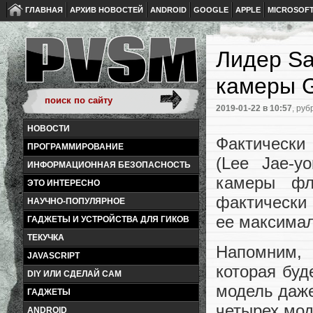
ГЛАВНАЯ
АРХИВ НОВОСТЕЙ
ANDROID
GOOGLE
APPLE
MICROSOF
Лидер Sa
камеры G
2019-01-22
в 10:57
, руб
НОВОСТИ
Фактически
ПРОГРАММИРОВАНИЕ
(Lee Jae-y
ИНФОРМАЦИОННАЯ БЕЗОПАСНОСТЬ
камеры фл
ЭТО ИНТЕРЕСНО
фактически 
НАУЧНО-ПОПУЛЯРНОЕ
ее максимал
ГАДЖЕТЫ И УСТРОЙСТВА ДЛЯ ГИКОВ
ТЕКУЧКА
Напомним, 
JAVASCRIPT
которая буд
DIY ИЛИ СДЕЛАЙ САМ
модель даже
ГАДЖЕТЫ
четырех мод
ANDROID