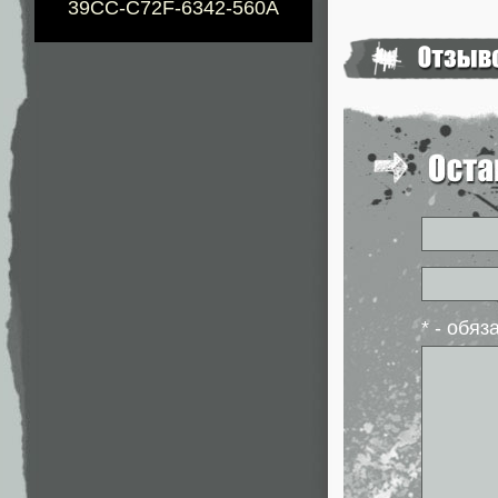
39CC-C72F-6342-560A
* - обя