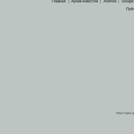
Главная
|
Архив новостей
|
Android
|
Google
Пуб
Все пра
Основными материалами сайта являются
архивные ко
https://ajax.