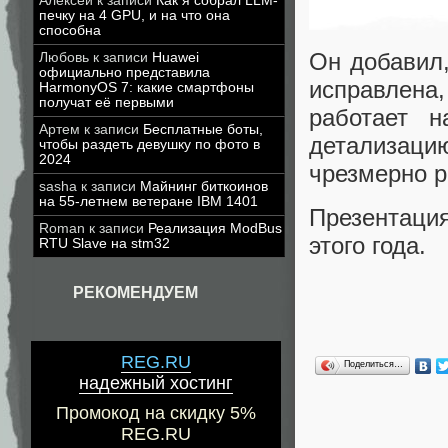
Алексей
к записи
Как я собрал LLM-
печку на 4 GPU, и на что она
способна
Он добавил,
Любовь
к записи
Huawei
официально представила
исправлена
HarmonyOS 7: какие смартфоны
получат её первыми
работает 
Артем
к записи
Бесплатные боты,
детализац
чтобы раздеть девушку по фото в
2024
чрезмерно р
sasha
к записи
Майнинг биткоинов
на 55-летнем ветеране IBM 1401
Презентаци
Roman
к записи
Реализация ModBus
этого года.
RTU Slave на stm32
РЕКОМЕНДУЕМ
REG.RU
Поделиться…
надежный хостинг
Промокод на скидку 5%
REG.RU