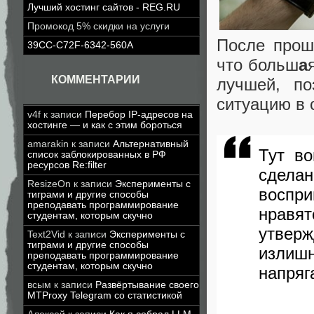
Лучший хостинг сайтов - REG.RU
Промокод 5% скидки на услуги
После прош
39CC-C72F-6342-560A
что больш
а
КОММЕНТАРИИ
лучшей, по
ситуацию в 
v4f
к записи
Перебор IP-адресов на
хостинге — и как с этим бороться
amarakin
к записи
Альтернативный
Тут во
список заблокированных в РФ
ресурсов Re:filter
сдела
ResizeOn
к записи
Эксперименты с
воспри
тиграми и другие способы
преподавать программирование
нравят
студентам, которым скучно
утвер
Text2Vid
к записи
Эксперименты с
тиграми и другие способы
излиш
преподавать программирование
студентам, которым скучно
напряг
всым
к записи
Развёртывание своего
MTProxy Telegram со статистикой