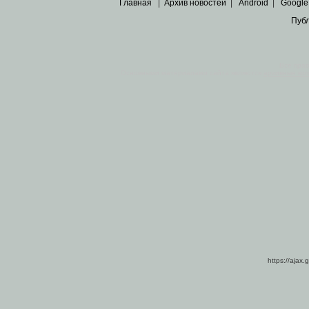
Главная
|
Архив новостей
|
Android
|
Google
Пуб
Все пра
Основными материалами сайта являются
архивные ко
https://ajax.