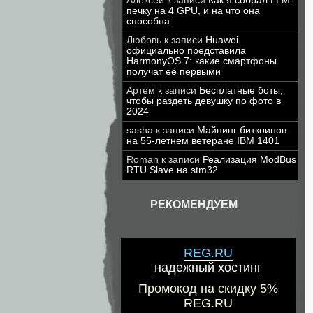
Алексей
к записи
Как я собрал LLM-
печку на 4 GPU, и на что она
способна
Любовь
к записи
Huawei
официально представила
HarmonyOS 7: какие смартфоны
получат её первыми
Артем
к записи
Бесплатные боты,
чтобы раздеть девушку по фото в
2024
sasha
к записи
Майнинг биткоинов
на 55-летнем ветеране IBM 1401
Roman
к записи
Реализация ModBus
RTU Slave на stm32
РЕКОМЕНДУЕМ
REG.RU
надежный хостинг
Промокод на скидку 5%
REG.RU