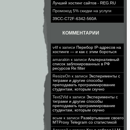
Лучший хостинг сайтов - REG.RU
Промокод 5% скидки на услуги
39CC-C72F-6342-560A
КОММЕНТАРИИ
v4f
к записи
Перебор IP-адресов на
хостинге — и как с этим бороться
amarakin
к записи
Альтернативный
список заблокированных в РФ
ресурсов Re:filter
ResizeOn
к записи
Эксперименты с
тиграми и другие способы
преподавать программирование
студентам, которым скучно
Text2Vid
к записи
Эксперименты с
тиграми и другие способы
преподавать программирование
студентам, которым скучно
всым
к записи
Развёртывание своего
MTProxy Telegram со статистикой