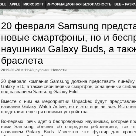
GLE
APPLE
MICROSOFT
ИНФОРМАЦИОННАЯ БЕЗОПАСНОСТЬ
ВЕБ – РАЗР
20 февраля Samsung предста
новые смартфоны, но и бес
наушники Galaxy Buds, а так
браслета
2019-01-28
в 11:48
, рубрики:
Новости
20 февраля компания Samsung должна представить линейку
Galaxy S10, а также свой первый смартфон, оснащенный сгиб
под названием Samsung Galaxy Fold.
Вместе с ним на мероприятии Unpacked будут представле
название Galaxy Watch Active, но и это еще не все. Источн
представит еще три носимых устройства.
Во-первых, речь идет о беспроводных наушниках, которые пр
ними Samsung объявит об очередном ребрендинге, так ч
названием Galaxy Buds. Известно. что футляр для хране