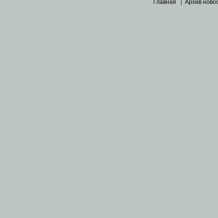
Главная
|
Архив ново
Основными материалами 