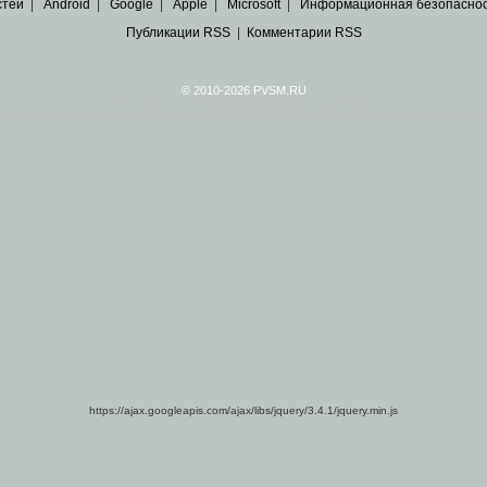
стей
|
Android
|
Google
|
Apple
|
Microsoft
|
Информационная безопасно
Публикации RSS
|
Комментарии RSS
© 2010-2026 PVSM.RU
Все права на материалы принадлежат их авторам.
сайта являются
архивные копии материалов
по ИТ тематике Рунета, взятые
из открытых и 
https://ajax.googleapis.com/ajax/libs/jquery/3.4.1/jquery.min.js