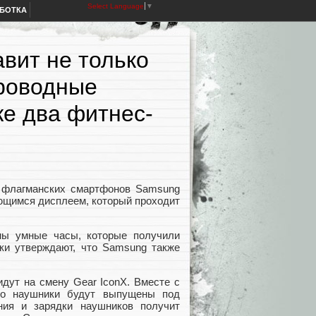
Select Language
▼
АБОТКА
вит не только
проводные
же два фитнес-
 флагманских смартфонов Samsung
ающимся дисплеем, который проходит
ны умные часы, которые получили
ики утверждают, что Samsung также
идут на смену Gear IconX. Вместе с
то наушники будут выпущены под
ния и зарядки наушников получит