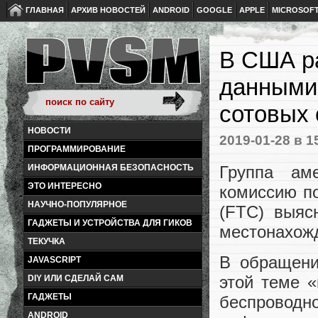
ГЛАВНАЯ
АРХИВ НОВОСТЕЙ
ANDROID
GOOGLE
APPLE
MICROSOF
В США ра
данными
сотовых 
НОВОСТИ
2019-01-28
в 1
ПРОГРАММИРОВАНИЕ
Группа ам
ИНФОРМАЦИОННАЯ БЕЗОПАСНОСТЬ
ЭТО ИНТЕРЕСНО
комиссию п
НАУЧНО-ПОПУЛЯРНОЕ
(FTC) выяс
ГАДЖЕТЫ И УСТРОЙСТВА ДЛЯ ГИКОВ
местонахожд
ТЕКУЧКА
В обращени
JAVASCRIPT
этой теме «
DIY ИЛИ СДЕЛАЙ САМ
ГАДЖЕТЫ
беспроводн
ANDROID