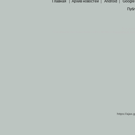
Главная
|
Архив новостей
|
Android
|
Google
Пуб
Все пра
Основными материалами сайта являются
архивные ко
https://ajax.