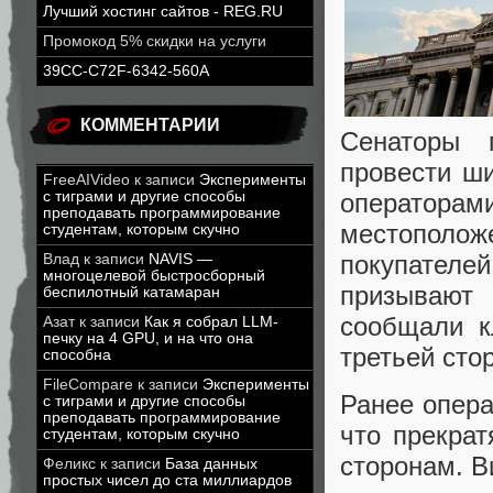
Лучший хостинг сайтов - REG.RU
Промокод 5% скидки на услуги
39CC-C72F-6342-560A
КОММЕНТАРИИ
Сенаторы 
провести ш
FreeAIVideo
к записи
Эксперименты
оператор
с тиграми и другие способы
преподавать программирование
местополож
студентам, которым скучно
покупателе
Влад
к записи
NAVIS —
многоцелевой быстросборный
призывают
беспилотный катамаран
сообщали к
Азат
к записи
Как я собрал LLM-
печку на 4 GPU, и на что она
третьей сто
способна
FileCompare
к записи
Эксперименты
Ранее операт
с тиграми и другие способы
преподавать программирование
что прекра
студентам, которым скучно
сторонам. В
Феликс
к записи
База данных
простых чисел до ста миллиардов