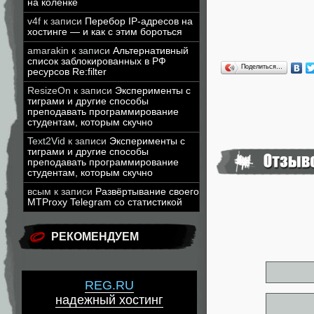
на коленке
v4f
к записи
Перебор IP-адресов на
хостинге — и как с этим бороться
amarakin
к записи
Альтернативный
список заблокированных в РФ
Поделиться…
ресурсов Re:filter
ResizeOn
к записи
Эксперименты с
тиграми и другие способы
преподавать программирование
студентам, которым скучно
Text2Vid
к записи
Эксперименты с
тиграми и другие способы
преподавать программирование
студентам, которым скучно
всым
к записи
Развёртывание своего
MTProxy Telegram со статистикой
РЕКОМЕНДУЕМ
REG.RU
надежный хостинг