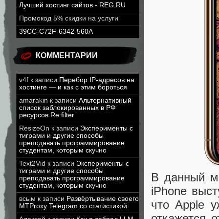
Лучший хостинг сайтов - REG.RU
Промокод 5% скидки на услуги
39CC-C72F-6342-560A
КОММЕНТАРИИ
v4f
к записи
Перебор IP-адресов на
хостинге — и как с этим бороться
amarakin
к записи
Альтернативный
список заблокированных в РФ
ресурсов Re:filter
ResizeOn
к записи
Эксперименты с
тиграми и другие способы
преподавать программирование
студентам, которым скучно
Text2Vid
к записи
Эксперименты с
тиграми и другие способы
В данный м
преподавать программирование
студентам, которым скучно
iPhone выст
всым
к записи
Развёртывание своего
что Apple у
MTProxy Telegram со статистикой
откажется 