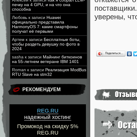
Алексей
к записи
Как я собрал LLM-
печку на 4 GPU, и на что она
поставщики.
способна
уверены, чт
Любовь
к записи
Huawei
официально представила
HarmonyOS 7: какие смартфоны
получат её первыми
Артем
к записи
Бесплатные боты,
чтобы раздеть девушку по фото в
2024
Поделиться…
sasha
к записи
Майнинг биткоинов
на 55-летнем ветеране IBM 1401
Roman
к записи
Реализация ModBus
RTU Slave на stm32
РЕКОМЕНДУЕМ
REG.RU
надежный хостинг
Промокод на скидку 5%
REG.RU