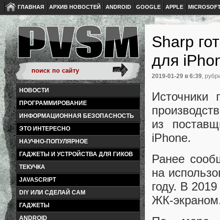
ГЛАВНАЯ
АРХИВ НОВОСТЕЙ
ANDROID
GOOGLE
APPLE
MICROSOF
Sharp го
для iPho
2019-01-29
в 6:39
, рубр
НОВОСТИ
Источники 
ПРОГРАММИРОВАНИЕ
производств
ИНФОРМАЦИОННАЯ БЕЗОПАСНОСТЬ
из поставщ
ЭТО ИНТЕРЕСНО
iPhone.
НАУЧНО-ПОПУЛЯРНОЕ
ГАДЖЕТЫ И УСТРОЙСТВА ДЛЯ ГИКОВ
Ранее сооб
ТЕКУЧКА
на использо
JAVASCRIPT
году. В 201
DIY ИЛИ СДЕЛАЙ САМ
ЖК-экраном
ГАДЖЕТЫ
ANDROID