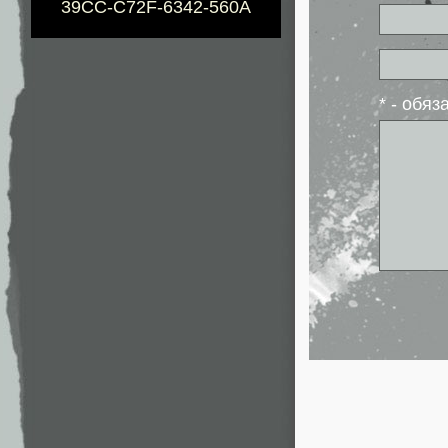
39CC-C72F-6342-560A
* - обя