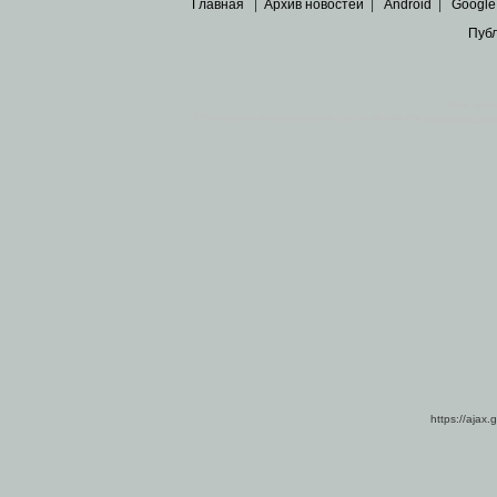
Главная
|
Архив новостей
|
Android
|
Google
Пуб
Все пра
Основными материалами сайта являются
архивные ко
https://ajax.