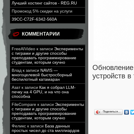
Лучший хостинг сайтов - REG.RU
Промокод 5% скидки на услуги
39CC-C72F-6342-560A
КОММЕНТАРИИ
FreeAIVideo
к записи
Эксперименты
с тиграми и другие способы
преподавать программирование
студентам, которым скучно
Обновление
Влад
к записи
NAVIS —
устройств в
многоцелевой быстросборный
беспилотный катамаран
Азат
к записи
Как я собрал LLM-
печку на 4 GPU, и на что она
способна
FileCompare
к записи
Эксперименты
с тиграми и другие способы
Поделиться…
преподавать программирование
студентам, которым скучно
Феликс
к записи
База данных
простых чисел до ста миллиардов