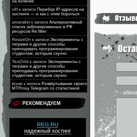
на коленке
v4f
к записи
Перебор IP-адресов на
хостинге — и как с этим бороться
amarakin
к записи
Альтернативный
список заблокированных в РФ
ресурсов Re:filter
ResizeOn
к записи
Эксперименты с
тиграми и другие способы
преподавать программирование
студентам, которым скучно
Text2Vid
к записи
Эксперименты с
тиграми и другие способы
преподавать программирование
студентам, которым скучно
всым
к записи
Развёртывание своего
MTProxy Telegram со статистикой
* - обя
РЕКОМЕНДУЕМ
REG.RU
надежный хостинг