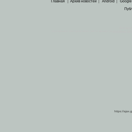
Главная
|
Архив новостей
|
Android
|
Google
Пуб
Все пра
Основными материалами сайта являются
архивные ко
https://ajax.