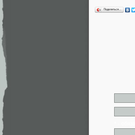
Поделиться…
* - обя