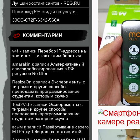
Лучший хостинг сайтов - REG.RU
Промокод 5% скидки на услуги
39CC-C72F-6342-560A
КОММЕНТАРИИ
v4f
к записи
Перебор IP-адресов на
хостинге — и как с этим бороться
amarakin
к записи
Альтернативный
список заблокированных в РФ
ресурсов Re:filter
ResizeOn
к записи
Эксперименты с
тиграми и другие способы
преподавать программирование
студентам, которым скучно
Text2Vid
к записи
Эксперименты с
тиграми и другие способы
преподавать программирование
студентам, которым скучно
всым
к записи
Развёртывание своего
MTProxy Telegram со статистикой