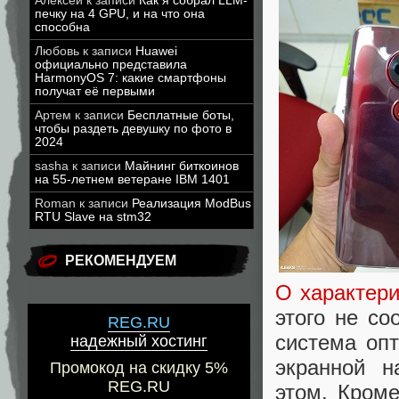
Алексей
к записи
Как я собрал LLM-
печку на 4 GPU, и на что она
способна
Любовь
к записи
Huawei
официально представила
HarmonyOS 7: какие смартфоны
получат её первыми
Артем
к записи
Бесплатные боты,
чтобы раздеть девушку по фото в
2024
sasha
к записи
Майнинг биткоинов
на 55-летнем ветеране IBM 1401
Roman
к записи
Реализация ModBus
RTU Slave на stm32
РЕКОМЕНДУЕМ
О характери
этого не с
REG.RU
система оп
надежный хостинг
экранной н
Промокод на скидку 5%
REG.RU
этом. Кром