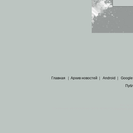
Главная
|
Архив новостей
|
Android
|
Google
Пуб
Все пра
Основными материалами сайта являются
архивные ко