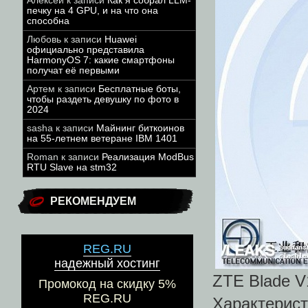
Алексей
к записи
Как я собрал LLM-
печку на 4 GPU, и на что она
способна
Любовь
к записи
Huawei
официально представила
HarmonyOS 7: какие смартфоны
получат её первыми
Артем
к записи
Бесплатные боты,
чтобы раздеть девушку по фото в
2024
sasha
к записи
Майнинг биткоинов
на 55-летнем ветеране IBM 1401
Roman
к записи
Реализация ModBus
RTU Slave на stm32
РЕКОМЕНДУЕМ
REG.RU
надежный хостинг
ZTE Blade V
Промокод на скидку 5%
REG.RU
Характери