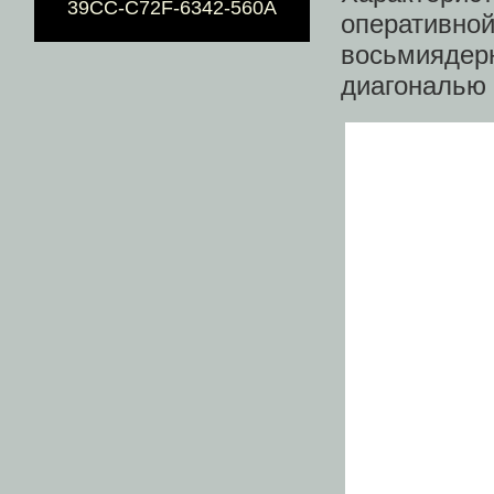
39CC-C72F-6342-560A
оператив
восьмиядер
диагональю 