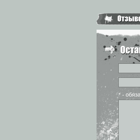
* - обя