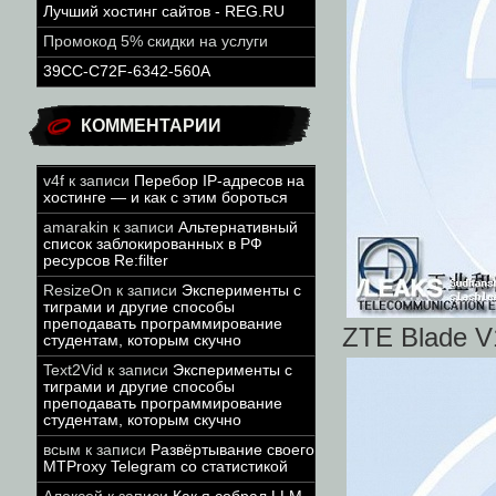
Лучший хостинг сайтов - REG.RU
Промокод 5% скидки на услуги
39CC-C72F-6342-560A
КОММЕНТАРИИ
v4f
к записи
Перебор IP-адресов на
хостинге — и как с этим бороться
amarakin
к записи
Альтернативный
список заблокированных в РФ
ресурсов Re:filter
ResizeOn
к записи
Эксперименты с
тиграми и другие способы
преподавать программирование
ZTE Blade V
студентам, которым скучно
Text2Vid
к записи
Эксперименты с
тиграми и другие способы
преподавать программирование
студентам, которым скучно
всым
к записи
Развёртывание своего
MTProxy Telegram со статистикой