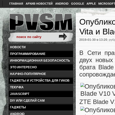
ГЛАВНАЯ
АРХИВ НОВОСТЕЙ
ANDROID
GOOGLE
APPLE
MICROSOF
Опублико
Vita и Bl
2019-01-30
в 13:20
, руб
НОВОСТИ
В Сети пра
ПРОГРАММИРОВАНИЕ
двух новых
ИНФОРМАЦИОННАЯ БЕЗОПАСНОСТЬ
брата Blade
ЭТО ИНТЕРЕСНО
сопровождае
НАУЧНО-ПОПУЛЯРНОЕ
ГАДЖЕТЫ И УСТРОЙСТВА ДЛЯ ГИКОВ
ТЕКУЧКА
JAVASCRIPT
ZTE Blade V
DIY ИЛИ СДЕЛАЙ САМ
ГАДЖЕТЫ
ANDROID