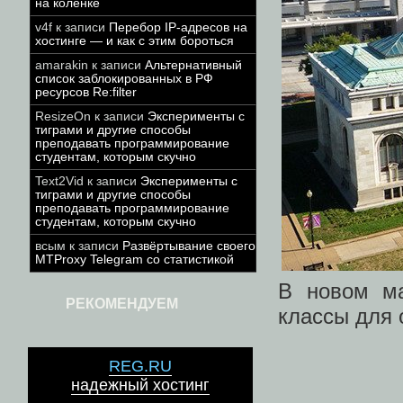
на коленке
v4f
к записи
Перебор IP-адресов на
хостинге — и как с этим бороться
amarakin
к записи
Альтернативный
список заблокированных в РФ
ресурсов Re:filter
ResizeOn
к записи
Эксперименты с
тиграми и другие способы
преподавать программирование
студентам, которым скучно
Text2Vid
к записи
Эксперименты с
тиграми и другие способы
преподавать программирование
студентам, которым скучно
всым
к записи
Развёртывание своего
MTProxy Telegram со статистикой
В новом ма
РЕКОМЕНДУЕМ
классы для 
REG.RU
надежный хостинг