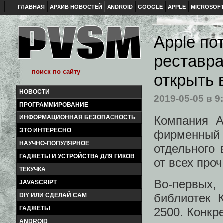
ГЛАВНАЯ
АРХИВ НОВОСТЕЙ
ANDROID
GOOGLE
APPLE
MICROSOF
Apple по
реставра
открыть 
НОВОСТИ
2019-05-05
в 9
ПРОГРАММИРОВАНИЕ
Компания A
ИНФОРМАЦИОННАЯ БЕЗОПАСНОСТЬ
ЭТО ИНТЕРЕСНО
фирменный 
НАУЧНО-ПОПУЛЯРНОЕ
отдельного 
ГАДЖЕТЫ И УСТРОЙСТВА ДЛЯ ГИКОВ
от всех проч
ТЕКУЧКА
Во-первых
JAVASCRIPT
библиотек 
DIY ИЛИ СДЕЛАЙ САМ
ГАДЖЕТЫ
2500. Конкр
ANDROID