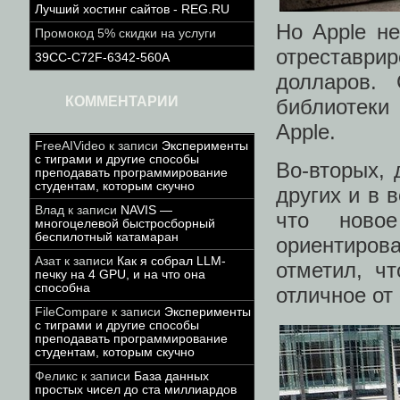
Лучший хостинг сайтов - REG.RU
Но Apple не
Промокод 5% скидки на услуги
отреставрир
39CC-C72F-6342-560A
долларов. 
КОММЕНТАРИИ
библиотеки
Apple.
FreeAIVideo
к записи
Эксперименты
с тиграми и другие способы
Во-вторых, 
преподавать программирование
студентам, которым скучно
других и в 
Влад
к записи
NAVIS —
что ново
многоцелевой быстросборный
беспилотный катамаран
ориентирова
Азат
к записи
Как я собрал LLM-
отметил, ч
печку на 4 GPU, и на что она
способна
отличное от
FileCompare
к записи
Эксперименты
с тиграми и другие способы
преподавать программирование
студентам, которым скучно
Феликс
к записи
База данных
простых чисел до ста миллиардов