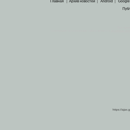
Главная
|
Архив новостей
|
Android
|
Google
Пуб
Все пра
Основными материалами сайта являются
архивные ко
https://ajax.