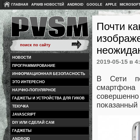
ГЛАВНАЯ
АРХИВ НОВОСТЕЙ
ANDROID
GOOGLE
APPLE
MICROSOF
Почти ка
изображе
неожида
НОВОСТИ
2019-05-15
в 4
ПРОГРАММИРОВАНИЕ
ИНФОРМАЦИОННАЯ БЕЗОПАСНОСТЬ
В Сети по
ЭТО ИНТЕРЕСНО
смартфона 
НАУЧНО-ПОПУЛЯРНОЕ
совершен
ГАДЖЕТЫ И УСТРОЙСТВА ДЛЯ ГИКОВ
показанный 
ТЕКУЧКА
JAVASCRIPT
DIY ИЛИ СДЕЛАЙ САМ
ГАДЖЕТЫ
ANDROID