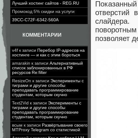
Показанны
Лучший хостинг сайтов - REG.RU
отверстий 
Промокод 5% скидки на услуги
слайдера.
39CC-C72F-6342-560A
поворотным 
КОММЕНТАРИИ
позволяет д
v4f
к записи
Перебор IP-адресов на
хостинге — и как с этим бороться
amarakin
к записи
Альтернативный
список заблокированных в РФ
ресурсов Re:filter
ResizeOn
к записи
Эксперименты с
тиграми и другие способы
преподавать программирование
студентам, которым скучно
Text2Vid
к записи
Эксперименты с
тиграми и другие способы
преподавать программирование
студентам, которым скучно
всым
к записи
Развёртывание своего
MTProxy Telegram со статистикой