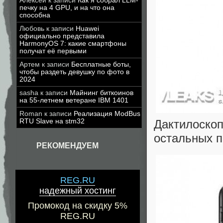
Алексей
к записи
Как я собрал LLM-
печку на 4 GPU, и на что она
способна
Любовь
к записи
Huawei
официально представила
HarmonyOS 7: какие смартфоны
получат её первыми
Артем
к записи
Бесплатные боты,
чтобы раздеть девушку по фото в
2024
sasha
к записи
Майнинг биткоинов
на 55-летнем ветеране IBM 1401
Roman
к записи
Реализация ModBus
Дактилоско
RTU Slave на stm32
остальных п
РЕКОМЕНДУЕМ
REG.RU
надежный хостинг
Промокод на скидку 5%
REG.RU