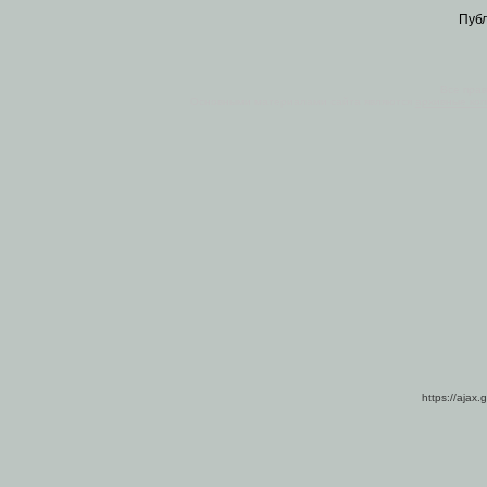
Пуб
Все пра
Основными материалами сайта являются
архивные ко
https://ajax.