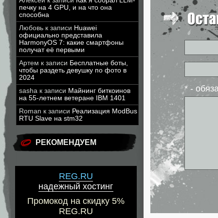
Алексей
к записи
Как я собрал LLM-
печку на 4 GPU, и на что она
способна
Любовь
к записи
Huawei
официально представила
HarmonyOS 7: какие смартфоны
получат её первыми
Артем
к записи
Бесплатные боты,
чтобы раздеть девушку по фото в
2024
* - обя
sasha
к записи
Майнинг биткоинов
на 55-летнем ветеране IBM 1401
Roman
к записи
Реализация ModBus
RTU Slave на stm32
РЕКОМЕНДУЕМ
REG.RU
надежный хостинг
Промокод на скидку 5%
REG.RU