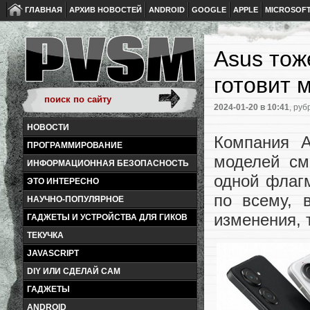
ГЛАВНАЯ
АРХИВ НОВОСТЕЙ
ANDROID
GOOGLE
APPLE
MICROSOF
Asus тож
готовит 
2024-01-20
в 10:41
, руб
НОВОСТИ
Компания A
ПРОГРАММИРОВАНИЕ
моделей см
ИНФОРМАЦИОННАЯ БЕЗОПАСНОСТЬ
одной флаг
ЭТО ИНТЕРЕСНО
по всему, 
НАУЧНО-ПОПУЛЯРНОЕ
изменения, т
ГАДЖЕТЫ И УСТРОЙСТВА ДЛЯ ГИКОВ
ТЕКУЧКА
JAVASCRIPT
DIY ИЛИ СДЕЛАЙ САМ
ГАДЖЕТЫ
ANDROID