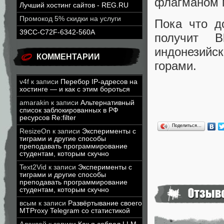
флагманом 
Лучший хостинг сайтов - REG.RU
Промокод 5% скидки на услуги
Пока что д
39CC-C72F-6342-560A
получит B
индонезийск
КОММЕНТАРИИ
горами.
v4f
к записи
Перебор IP-адресов на
хостинге — и как с этим бороться
amarakin
к записи
Альтернативный
список заблокированных в РФ
ресурсов Re:filter
Поделиться…
ResizeOn
к записи
Эксперименты с
тиграми и другие способы
преподавать программирование
студентам, которым скучно
Text2Vid
к записи
Эксперименты с
тиграми и другие способы
преподавать программирование
студентам, которым скучно
всым
к записи
Развёртывание своего
MTProxy Telegram со статистикой