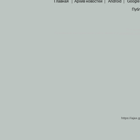
Главная
|
Архив новостей
|
Android
|
Google
Пуб
Все пра
Основными материалами сайта являются
архивные ко
https://ajax.