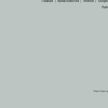
Главная
|
Архив новостей
|
Android
|
Google
Пуб
Все пра
Основными материалами сайта являются
архивные ко
https://ajax.