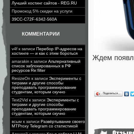
Лучший хостинг сайтов - REG.RU
Промокод 5% скидки на услуги
39CC-C72F-6342-560A
КОММЕНТАРИИ
v4f
к записи
Перебор IP-адресов на
хостинге — и как с этим бороться
Ждем появл
amarakin
к записи
Альтернативный
список заблокированных в РФ
ресурсов Re:filter
ResizeOn
к записи
Эксперименты с
тиграми и другие способы
преподавать программирование
студентам, которым скучно
Поделиться…
Text2Vid
к записи
Эксперименты с
тиграми и другие способы
преподавать программирование
студентам, которым скучно
всым
к записи
Развёртывание своего
MTProxy Telegram со статистикой