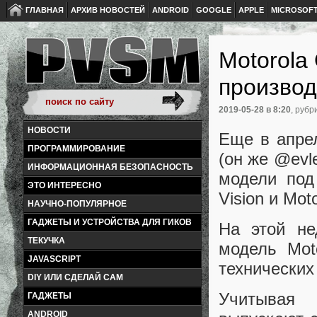
ГЛАВНАЯ
АРХИВ НОВОСТЕЙ
ANDROID
GOOGLE
APPLE
MICROSOF
Motorola
производ
2019-05-28
в 8:20
, рубр
НОВОСТИ
Еще в апре
ПРОГРАММИРОВАНИЕ
(он же @evl
ИНФОРМАЦИОННАЯ БЕЗОПАСНОСТЬ
модели под
ЭТО ИНТЕРЕСНО
Vision и Mot
НАУЧНО-ПОПУЛЯРНОЕ
ГАДЖЕТЫ И УСТРОЙСТВА ДЛЯ ГИКОВ
На этой не
ТЕКУЧКА
модель Mot
JAVASCRIPT
технических
DIY ИЛИ СДЕЛАЙ САМ
Учитывая 
ГАДЖЕТЫ
ANDROID