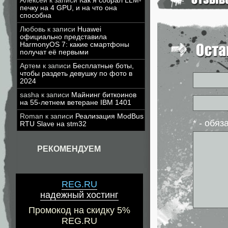
Алексей
к записи
Как я собрал LLM-
печку на 4 GPU, и на что она
способна
Любовь
к записи
Huawei
официально представила
HarmonyOS 7: какие смартфоны
получат её первыми
Артем
к записи
Бесплатные боты,
чтобы раздеть девушку по фото в
2024
sasha
к записи
Майнинг биткоинов
на 55-летнем ветеране IBM 1401
Roman
к записи
Реализация ModBus
* - обя
RTU Slave на stm32
РЕКОМЕНДУЕМ
REG.RU
надежный хостинг
Промокод на скидку 5%
REG.RU