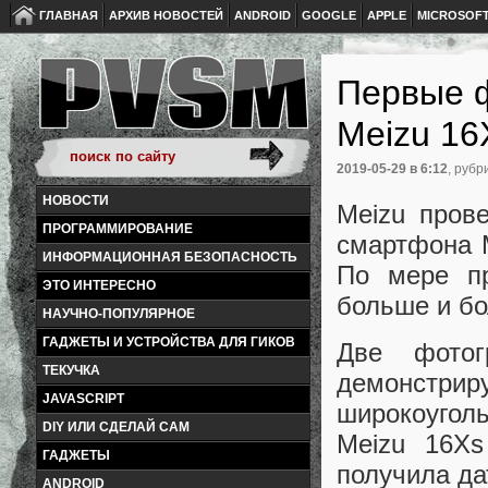
ГЛАВНАЯ
АРХИВ НОВОСТЕЙ
ANDROID
GOOGLE
APPLE
MICROSOF
Первые ф
Meizu 16
2019-05-29
в 6:12
, рубр
НОВОСТИ
Meizu пров
ПРОГРАММИРОВАНИЕ
смартфона M
ИНФОРМАЦИОННАЯ БЕЗОПАСНОСТЬ
По мере пр
ЭТО ИНТЕРЕСНО
больше и б
НАУЧНО-ПОПУЛЯРНОЕ
ГАДЖЕТЫ И УСТРОЙСТВА ДЛЯ ГИКОВ
Две фотог
ТЕКУЧКА
демонстрир
JAVASCRIPT
широкоуго
DIY ИЛИ СДЕЛАЙ САМ
Meizu 16Xs
ГАДЖЕТЫ
получила да
ANDROID