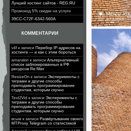
Лучший хостинг сайтов - REG.RU
Промокод 5% скидки на услуги
39CC-C72F-6342-560A
КОММЕНТАРИИ
v4f
к записи
Перебор IP-адресов на
хостинге — и как с этим бороться
amarakin
к записи
Альтернативный
список заблокированных в РФ
ресурсов Re:filter
ResizeOn
к записи
Эксперименты с
тиграми и другие способы
преподавать программирование
студентам, которым скучно
Text2Vid
к записи
Эксперименты с
тиграми и другие способы
преподавать программирование
студентам, которым скучно
всым
к записи
Развёртывание своего
MTProxy Telegram со статистикой