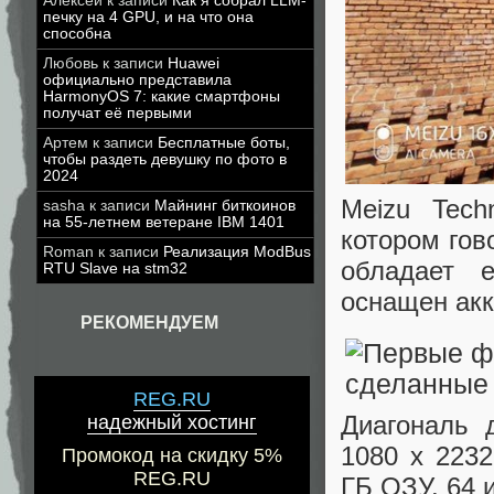
Алексей
к записи
Как я собрал LLM-
печку на 4 GPU, и на что она
способна
Любовь
к записи
Huawei
официально представила
HarmonyOS 7: какие смартфоны
получат её первыми
Артем
к записи
Бесплатные боты,
чтобы раздеть девушку по фото в
2024
Meizu Tech
sasha
к записи
Майнинг биткоинов
на 55-летнем ветеране IBM 1401
котором гов
Roman
к записи
Реализация ModBus
обладает 
RTU Slave на stm32
оснащен акк
РЕКОМЕНДУЕМ
REG.RU
Диагональ 
надежный хостинг
1080 x 2232
Промокод на скидку 5%
REG.RU
ГБ ОЗУ, 64 