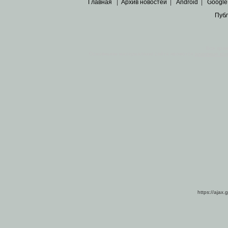
Главная
|
Архив новостей
|
Android
|
Google
Пуб
Все пра
Основными материалами сайта являются
архивные ко
https://ajax.