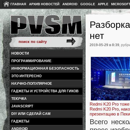
ГЛАВНАЯ
АРХИВ НОВОСТЕЙ
ANDROID
GOOGLE
APPLE
MICROSOF
Разборка
нет
2019-05-29
в 8:39
, рубр
НОВОСТИ
ПРОГРАММИРОВАНИЕ
ИНФОРМАЦИОННАЯ БЕЗОПАСНОСТЬ
ЭТО ИНТЕРЕСНО
НАУЧНО-ПОПУЛЯРНОЕ
ГАДЖЕТЫ И УСТРОЙСТВА ДЛЯ ГИКОВ
ТЕКУЧКА
Redmi K20 Pro тоже
JAVASCRIPT
Redmi K20 Pro, нак
презентацию в Пеки
DIY ИЛИ СДЕЛАЙ САМ
Всего неск
ГАДЖЕТЫ
пресс-изоб
ANDROID