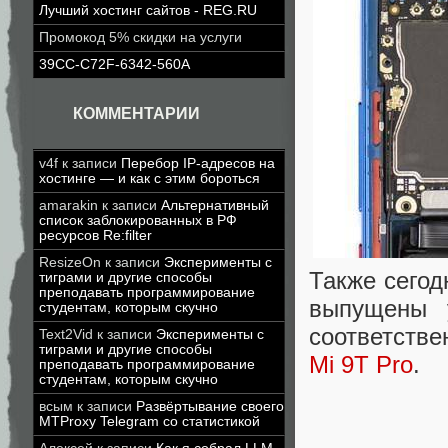
Лучший хостинг сайтов - REG.RU
Промокод 5% скидки на услуги
39CC-C72F-6342-560A
КОММЕНТАРИИ
v4f
к записи
Перебор IP-адресов на
хостинге — и как с этим бороться
amarakin
к записи
Альтернативный
список заблокированных в РФ
ресурсов Re:filter
ResizeOn
к записи
Эксперименты с
Также сегод
тиграми и другие способы
преподавать программирование
выпущены 
студентам, которым скучно
соответстве
Text2Vid
к записи
Эксперименты с
тиграми и другие способы
Mi 9T Pro
.
преподавать программирование
студентам, которым скучно
всым
к записи
Развёртывание своего
MTProxy Telegram со статистикой