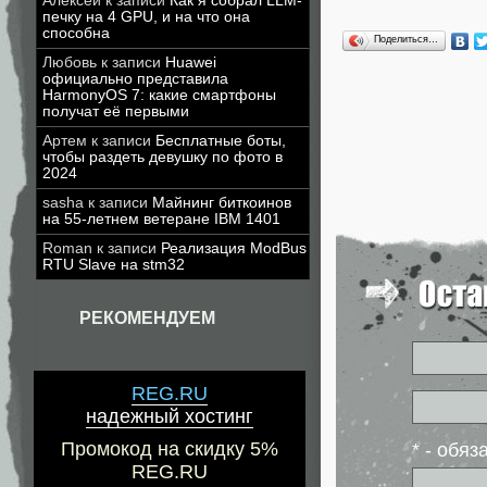
Алексей
к записи
Как я собрал LLM-
печку на 4 GPU, и на что она
способна
Поделиться…
Любовь
к записи
Huawei
официально представила
HarmonyOS 7: какие смартфоны
получат её первыми
Артем
к записи
Бесплатные боты,
чтобы раздеть девушку по фото в
2024
sasha
к записи
Майнинг биткоинов
на 55-летнем ветеране IBM 1401
Roman
к записи
Реализация ModBus
RTU Slave на stm32
РЕКОМЕНДУЕМ
REG.RU
надежный хостинг
Промокод на скидку 5%
* - обя
REG.RU