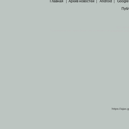
Главная
|
Архив новостей
|
Android
|
Google
Пуб
Все пра
Основными материалами сайта являются
архивные ко
https://ajax.