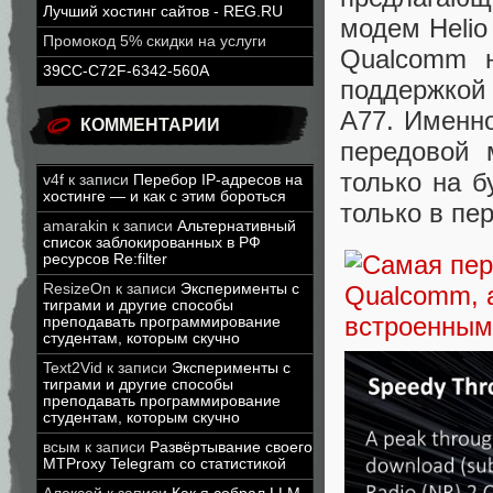
Лучший хостинг сайтов - REG.RU
модем Helio
Промокод 5% скидки на услуги
Qualcomm н
39CC-C72F-6342-560A
поддержкой
A77. Именн
КОММЕНТАРИИ
передовой 
только на 
v4f
к записи
Перебор IP-адресов на
хостинге — и как с этим бороться
только в пе
amarakin
к записи
Альтернативный
список заблокированных в РФ
ресурсов Re:filter
ResizeOn
к записи
Эксперименты с
тиграми и другие способы
преподавать программирование
студентам, которым скучно
Text2Vid
к записи
Эксперименты с
тиграми и другие способы
преподавать программирование
студентам, которым скучно
всым
к записи
Развёртывание своего
MTProxy Telegram со статистикой