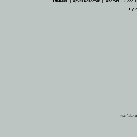
Главная
|
Архив новостей
|
Android
|
Google
Пуб
Все пра
Основными материалами сайта являются
архивные ко
https://ajax.