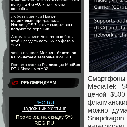
Алексей
к записи
Как я собрал LLM-
печку на 4 GPU, и на что она
способна
Любовь
к записи
Huawei
официально представила
HarmonyOS 7: какие смартфоны
получат её первыми
Артем
к записи
Бесплатные боты,
чтобы раздеть девушку по фото в
2024
sasha
к записи
Майнинг биткоинов
на 55-летнем ветеране IBM 1401
Roman
к записи
Реализация ModBus
RTU Slave на stm32
Смартфоны
РЕКОМЕНДУЕМ
MediaTek 
ценой $500
флагманск
REG.RU
надежный хостинг
можно дума
Промокод на скидку 5%
Snapdragon
REG.RU
интегрирует