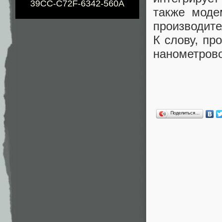
39CC-C72F-6342-560A
также моде
производите
К слову, пр
нанометрово
Поделиться…