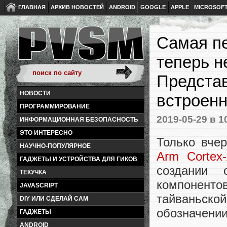
ГЛАВНАЯ
АРХИВ НОВОСТЕЙ
ANDROID
GOOGLE
APPLE
MICROSOF
Самая п
теперь н
Представ
НОВОСТИ
встроен
ПРОГРАММИРОВАНИЕ
2019-05-29
в 1
ИНФОРМАЦИОННАЯ БЕЗОПАСНОСТЬ
ЭТО ИНТЕРЕСНО
Только вче
НАУЧНО-ПОПУЛЯРНОЕ
Arm Cortex
ГАДЖЕТЫ И УСТРОЙСТВА ДЛЯ ГИКОВ
создании 
ТЕКУЧКА
компонен
JAVASCRIPT
тайваньско
DIY ИЛИ СДЕЛАЙ САМ
обозначении
ГАДЖЕТЫ
ANDROID