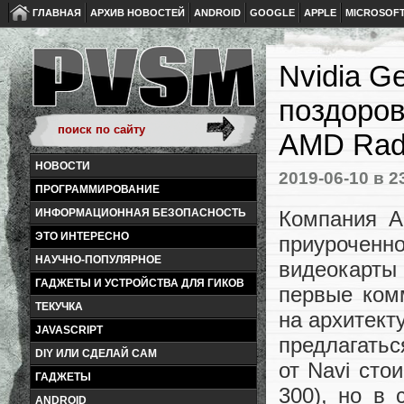
ГЛАВНАЯ
АРХИВ НОВОСТЕЙ
ANDROID
GOOGLE
APPLE
MICROSOF
Nvidia G
поздоров
AMD Rad
НОВОСТИ
2019-06-10
в 2
ПРОГРАММИРОВАНИЕ
Компания A
ИНФОРМАЦИОННАЯ БЕЗОПАСНОСТЬ
ЭТО ИНТЕРЕСНО
приуроченн
НАУЧНО-ПОПУЛЯРНОЕ
видеокарты
ГАДЖЕТЫ И УСТРОЙСТВА ДЛЯ ГИКОВ
первые ком
ТЕКУЧКА
на архитект
JAVASCRIPT
предлагатьс
DIY ИЛИ СДЕЛАЙ САМ
от Navi сто
ГАДЖЕТЫ
300), но в 
ANDROID