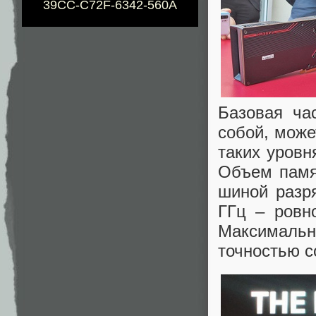
39CC-C72F-6342-560A
Базовая ча
собой, може
таких уровн
Объем памя
шиной разря
ГГц – ровн
Максимальна
точностью с