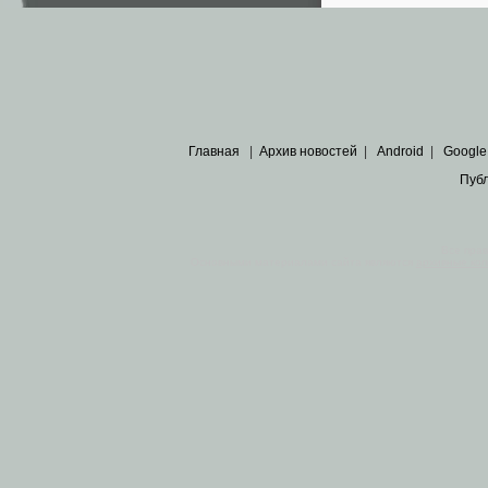
Главная
|
Архив новостей
|
Android
|
Google
Пуб
Все пра
Основными материалами сайта являются
архивные ко