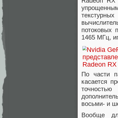
Radeon RX 
упрощенны
текстурн
вычислител
потоковых 
1465 МГц, и
По части п
касается пр
точностью
дополнител
восьми- и ш
Вообще дл