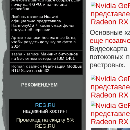
Алексей
к записи
Как я собрал LLM-
печку на 4 GPU, и на что она
способна
Любовь
к записи
Huawei
официально представила
HarmonyOS 7: какие смартфоны
получат её первыми
Основные х
Артем
к записи
Бесплатные боты,
еще позавч
чтобы раздеть девушку по фото в
2024
Видеокарт
sasha
к записи
Майнинг биткоинов
потоковых п
на 55-летнем ветеране IBM 1401
растровых.
Roman
к записи
Реализация ModBus
RTU Slave на stm32
РЕКОМЕНДУЕМ
REG.RU
надежный хостинг
Промокод на скидку 5%
REG.RU