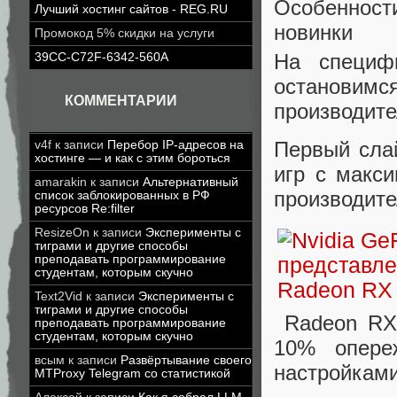
Особенности
Лучший хостинг сайтов - REG.RU
новинки
Промокод 5% скидки на услуги
На специфи
39CC-C72F-6342-560A
остановимс
КОММЕНТАРИИ
производите
Первый сла
v4f
к записи
Перебор IP-адресов на
хостинге — и как с этим бороться
игр с макс
amarakin
к записи
Альтернативный
производите
список заблокированных в РФ
ресурсов Re:filter
ResizeOn
к записи
Эксперименты с
тиграми и другие способы
преподавать программирование
студентам, которым скучно
Text2Vid
к записи
Эксперименты с
тиграми и другие способы
Radeon RX 
преподавать программирование
студентам, которым скучно
10% опере
всым
к записи
Развёртывание своего
настройками
MTProxy Telegram со статистикой