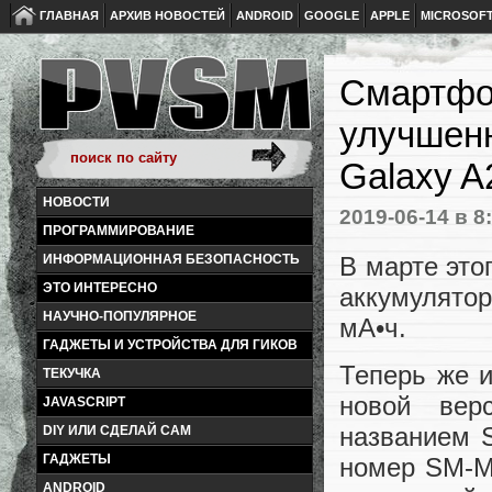
ГЛАВНАЯ
АРХИВ НОВОСТЕЙ
ANDROID
GOOGLE
APPLE
MICROSOF
Смартфо
улучшенн
Galaxy A
НОВОСТИ
2019-06-14
в 8
ПРОГРАММИРОВАНИЕ
В марте это
ИНФОРМАЦИОННАЯ БЕЗОПАСНОСТЬ
ЭТО ИНТЕРЕСНО
аккумулято
НАУЧНО-ПОПУЛЯРНОЕ
мА•ч.
ГАДЖЕТЫ И УСТРОЙСТВА ДЛЯ ГИКОВ
Теперь же и
ТЕКУЧКА
новой вер
JAVASCRIPT
названием 
DIY ИЛИ СДЕЛАЙ САМ
ГАДЖЕТЫ
номер SM-M
ANDROID