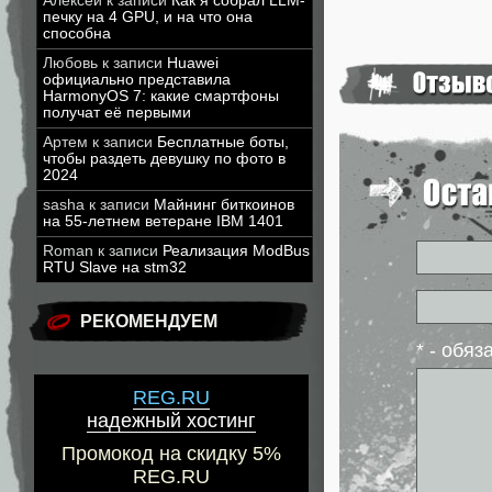
Алексей
к записи
Как я собрал LLM-
печку на 4 GPU, и на что она
способна
Любовь
к записи
Huawei
официально представила
HarmonyOS 7: какие смартфоны
получат её первыми
Артем
к записи
Бесплатные боты,
чтобы раздеть девушку по фото в
2024
sasha
к записи
Майнинг биткоинов
на 55-летнем ветеране IBM 1401
Roman
к записи
Реализация ModBus
RTU Slave на stm32
РЕКОМЕНДУЕМ
* - обя
REG.RU
надежный хостинг
Промокод на скидку 5%
REG.RU