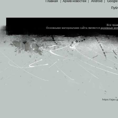
Главная
|
Архив новостей
|
Android
|
Google
Пуб
Все пра
Основными материалами сайта являются
архивные ко
https://ajax.