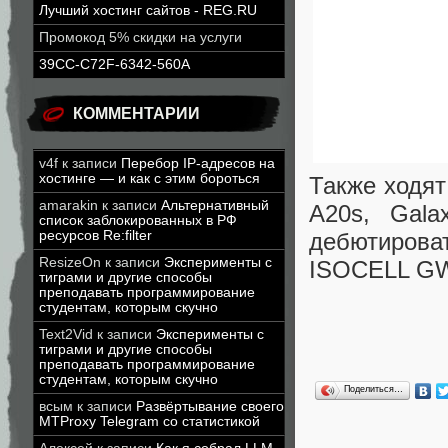
Лучший хостинг сайтов - REG.RU
Промокод 5% скидки на услуги
39CC-C72F-6342-560A
КОММЕНТАРИИ
v4f
к записи
Перебор IP-адресов на
хостинге — и как с этим бороться
Также ходят
amarakin
к записи
Альтернативный
A20s, Gal
список заблокированных в РФ
ресурсов Re:filter
дебютиров
ResizeOn
к записи
Эксперименты с
ISOCELL G
тиграми и другие способы
преподавать программирование
студентам, которым скучно
Text2Vid
к записи
Эксперименты с
тиграми и другие способы
преподавать программирование
студентам, которым скучно
Поделиться…
всым
к записи
Развёртывание своего
MTProxy Telegram со статистикой