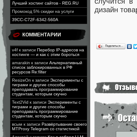
случится в
Лучший хостинг сайтов - REG.RU
дизайн това
Промокод 5% скидки на услуги
39CC-C72F-6342-560A
КОММЕНТАРИИ
Поделиться…
v4f
к записи
Перебор IP-адресов на
хостинге — и как с этим бороться
amarakin
к записи
Альтернативный
список заблокированных в РФ
ресурсов Re:filter
ResizeOn
к записи
Эксперименты с
тиграми и другие способы
преподавать программирование
студентам, которым скучно
Text2Vid
к записи
Эксперименты с
тиграми и другие способы
преподавать программирование
студентам, которым скучно
всым
к записи
Развёртывание своего
MTProxy Telegram со статистикой