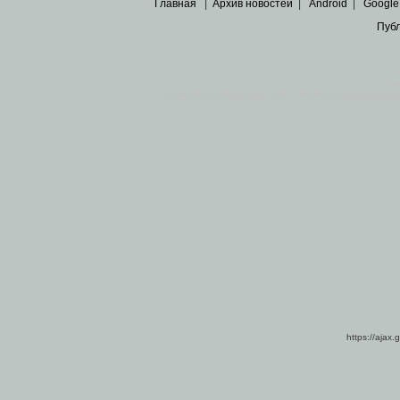
Главная
|
Архив новостей
|
Android
|
Google
Пуб
Все пра
Основными материалами сайта являются
архивные ко
https://ajax.