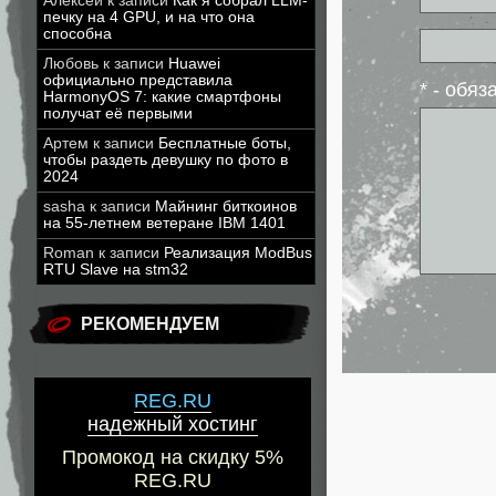
Алексей
к записи
Как я собрал LLM-
печку на 4 GPU, и на что она
способна
Любовь
к записи
Huawei
официально представила
* - обя
HarmonyOS 7: какие смартфоны
получат её первыми
Артем
к записи
Бесплатные боты,
чтобы раздеть девушку по фото в
2024
sasha
к записи
Майнинг биткоинов
на 55-летнем ветеране IBM 1401
Roman
к записи
Реализация ModBus
RTU Slave на stm32
РЕКОМЕНДУЕМ
REG.RU
надежный хостинг
Промокод на скидку 5%
REG.RU