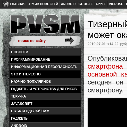
ГЛАВНАЯ
АРХИВ НОВОСТЕЙ
ANDROID
GOOGLE
APPLE
MICROSOF
Тизерный
может ок
2019-07-01
в 14:22
, руб
НОВОСТИ
Опубликов
ПРОГРАММИРОВАНИЕ
смартфона
ИНФОРМАЦИОННАЯ БЕЗОПАСНОСТЬ
основной к
ЭТО ИНТЕРЕСНО
сегодня он
НАУЧНО-ПОПУЛЯРНОЕ
смартфону.
ГАДЖЕТЫ И УСТРОЙСТВА ДЛЯ ГИКОВ
ТЕКУЧКА
JAVASCRIPT
DIY ИЛИ СДЕЛАЙ САМ
ГАДЖЕТЫ
ANDROID