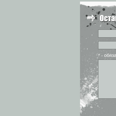
* - обя