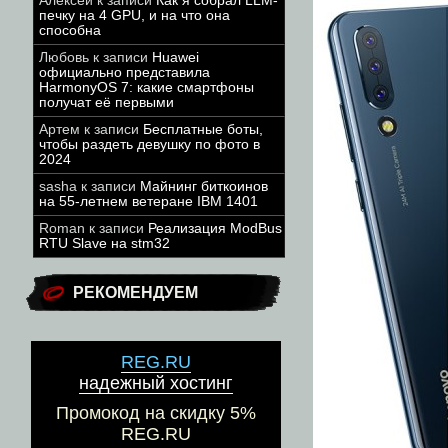
Алексей
к записи
Как я собрал LLM-
печку на 4 GPU, и на что она
способна
Любовь
к записи
Huawei
официально представила
HarmonyOS 7: какие смартфоны
получат её первыми
Артем
к записи
Бесплатные боты,
чтобы раздеть девушку по фото в
2024
sasha
к записи
Майнинг биткоинов
на 55-летнем ветеране IBM 1401
Roman
к записи
Реализация ModBus
RTU Slave на stm32
РЕКОМЕНДУЕМ
REG.RU
надежный хостинг
Промокод на скидку 5%
REG.RU