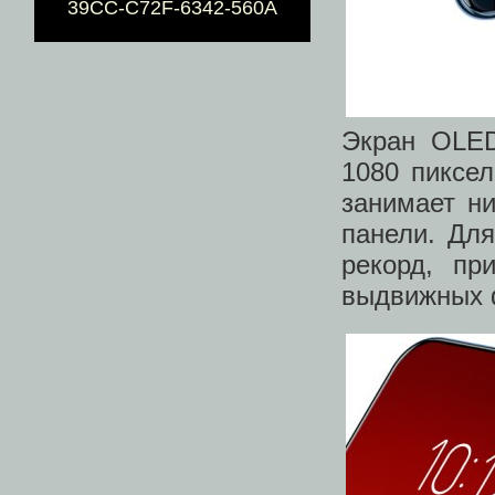
39CC-C72F-6342-560A
Экран OLED
1080 пиксе
занимает н
панели. Для
рекорд, пр
выдвижных 