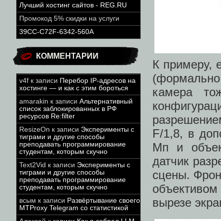
Лучший хостинг сайтов - REG.RU
Промокод 5% скидки на услуги
39CC-C72F-6342-560A
КОММЕНТАРИИ
К примеру, 
(формально
v4f
к записи
Перебор IP-адресов на
хостинге — и как с этим бороться
камера то
amarakin
к записи
Альтернативный
конфигура
список заблокированных в РФ
ресурсов Re:filter
разрешение
ResizeOn
к записи
Эксперименты с
F/1,8, в до
тиграми и другие способы
Мп и объек
преподавать программирование
студентам, которым скучно
датчик разр
Text2Vid
к записи
Эксперименты с
сцены. Фрон
тиграми и другие способы
преподавать программирование
объективо
студентам, которым скучно
вырезе экра
всым
к записи
Развёртывание своего
MTProxy Telegram со статистикой