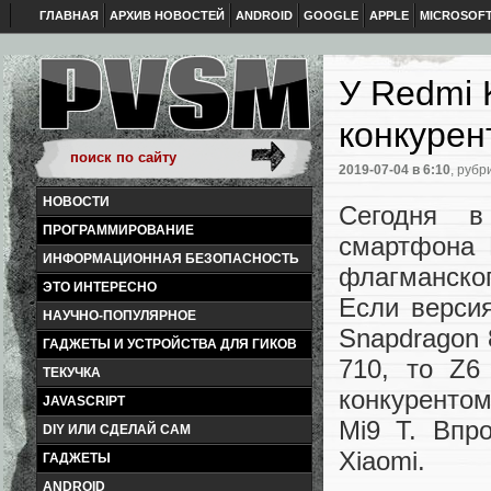
ГЛАВНАЯ
АРХИВ НОВОСТЕЙ
ANDROID
GOOGLE
APPLE
MICROSOF
У Redmi 
конкурен
2019-07-04
в 6:10
, рубр
НОВОСТИ
Сегодня в
ПРОГРАММИРОВАНИЕ
смартфона 
ИНФОРМАЦИОННАЯ БЕЗОПАСНОСТЬ
флагманског
ЭТО ИНТЕРЕСНО
Если верси
НАУЧНО-ПОПУЛЯРНОЕ
Snapdragon 
ГАДЖЕТЫ И УСТРОЙСТВА ДЛЯ ГИКОВ
710, то Z6
ТЕКУЧКА
конкурентом
JAVASCRIPT
Mi9 T. Впр
DIY ИЛИ СДЕЛАЙ САМ
Xiaomi.
ГАДЖЕТЫ
ANDROID