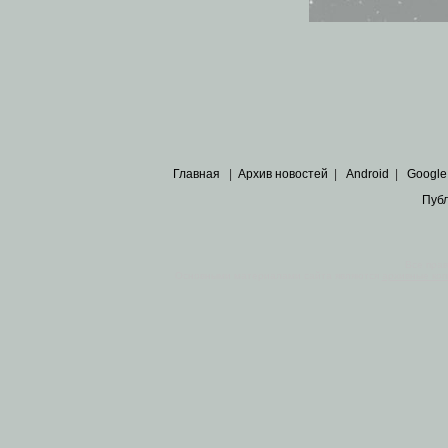
Главная
|
Архив новостей
|
Android
|
Google
Пуб
Все пра
Основными материалами сайта являются
архивные ко