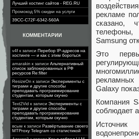
Лучший хостинг сайтов - REG.RU
воздействия
Промокод 5% скидки на услуги
рекламе пол
39CC-C72F-6342-560A
сказано, 
телефоны, 
КОММЕНТАРИИ
Samsung отк
v4f
к записи
Перебор IP-адресов на
Это перв
хостинге — и как с этим бороться
регулиру
amarakin
к записи
Альтернативный
список заблокированных в РФ
многомилли
ресурсов Re:filter
рекламных
ResizeOn
к записи
Эксперименты с
тиграми и другие способы
Galaxy пока
преподавать программирование
студентам, которым скучно
Компания S
Text2Vid
к записи
Эксперименты с
тиграми и другие способы
соблюдает а
преподавать программирование
студентам, которым скучно
Источник
всым
к записи
Развёртывание своего
MTProxy Telegram со статистикой
водонепрон