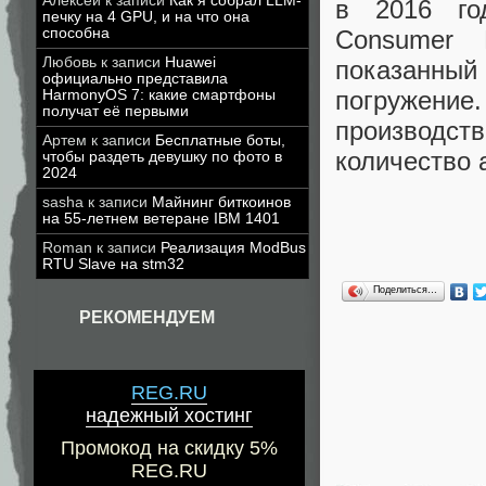
Алексей
к записи
Как я собрал LLM-
в 2016 го
печку на 4 GPU, и на что она
Consumer 
способна
Любовь
к записи
Huawei
показанный
официально представила
погружен
HarmonyOS 7: какие смартфоны
получат её первыми
производст
Артем
к записи
Бесплатные боты,
количество 
чтобы раздеть девушку по фото в
2024
sasha
к записи
Майнинг биткоинов
на 55-летнем ветеране IBM 1401
Roman
к записи
Реализация ModBus
RTU Slave на stm32
Поделиться…
РЕКОМЕНДУЕМ
REG.RU
надежный хостинг
Промокод на скидку 5%
REG.RU