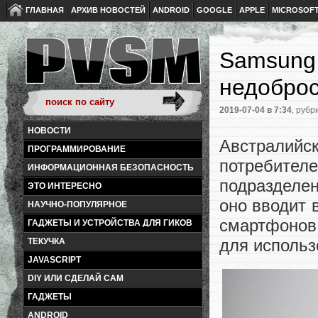
ГЛАВНАЯ
АРХИВ НОВОСТЕЙ
ANDROID
GOOGLE
APPLE
MICROSOF
Samsung 
недобро
2019-07-04
в 7:34
, рубр
НОВОСТИ
Австралийс
ПРОГРАММИРОВАНИЕ
потребите
ИНФОРМАЦИОННАЯ БЕЗОПАСНОСТЬ
подразделен
ЭТО ИНТЕРЕСНО
оно вводит 
НАУЧНО-ПОПУЛЯРНОЕ
смартфонов
ГАДЖЕТЫ И УСТРОЙСТВА ДЛЯ ГИКОВ
для использ
ТЕКУЧКА
JAVASCRIPT
DIY ИЛИ СДЕЛАЙ САМ
ГАДЖЕТЫ
ANDROID