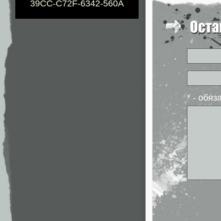
39CC-C72F-6342-560A
* - обя