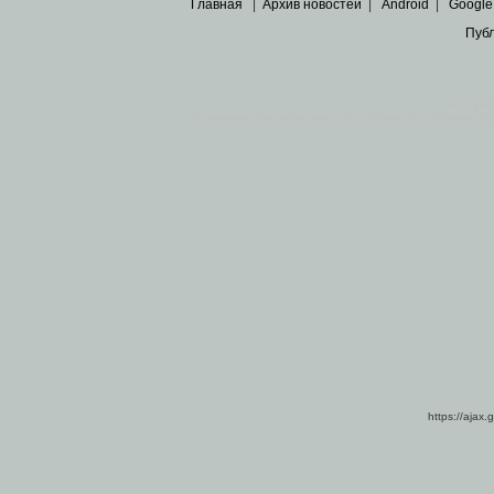
Главная
|
Архив новостей
|
Android
|
Google
Пуб
Все пра
Основными материалами сайта являются
архивные ко
https://ajax.