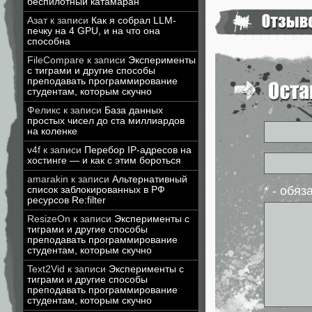
беспилотный катамаран
Азат
к записи
Как я собрал LLM-
печку на 4 GPU, и на что она
способна
FileCompare
к записи
Эксперименты
с тиграми и другие способы
преподавать программирование
студентам, которым скучно
Феликс
к записи
База данных
простых чисел до ста миллиардов
на коленке
v4f
к записи
Перебор IP-адресов на
хостинге — и как с этим бороться
amarakin
к записи
Альтернативный
* - обя
список заблокированных в РФ
ресурсов Re:filter
ResizeOn
к записи
Эксперименты с
тиграми и другие способы
преподавать программирование
студентам, которым скучно
Text2Vid
к записи
Эксперименты с
тиграми и другие способы
преподавать программирование
студентам, которым скучно