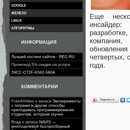
GOOGLE
ЖЕЛЕЗО
Еще неско
LINUX
инсайдер:
АЛГОРИТМЫ
разработке,
компания, 
ИНФОРМАЦИЯ
обновления
четвертых, 
Лучший хостинг сайтов - REG.RU
года.
Промокод 5% скидки на услуги
39CC-C72F-6342-560A
КОММЕНТАРИИ
Поделиться…
FreeAIVideo
к записи
Эксперименты
с тиграми и другие способы
преподавать программирование
студентам, которым скучно
Влад
к записи
NAVIS —
многоцелевой быстросборный