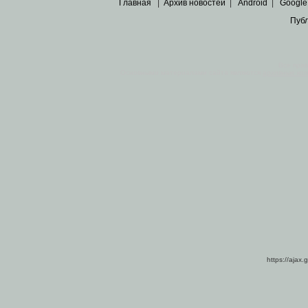
Главная
|
Архив новостей
|
Android
|
Google
Пуб
Все пра
Основными материалами сайта являются
архивные ко
https://ajax.