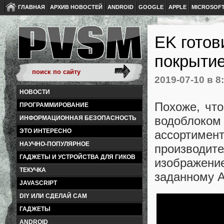
ГЛАВНАЯ
АРХИВ НОВОСТЕЙ
ANDROID
GOOGLE
APPLE
MICROSOF
EK готов
покрыти
2019-07-10
в 8
НОВОСТИ
Похоже, что
ПРОГРАММИРОВАНИЕ
водоблоком
ИНФОРМАЦИОННАЯ БЕЗОПАСНОСТЬ
ЭТО ИНТЕРЕСНО
ассортиме
НАУЧНО-ПОПУЛЯРНОЕ
производи
ГАДЖЕТЫ И УСТРОЙСТВА ДЛЯ ГИКОВ
изображени
ТЕКУЧКА
заданному A
JAVASCRIPT
DIY ИЛИ СДЕЛАЙ САМ
ГАДЖЕТЫ
ANDROID