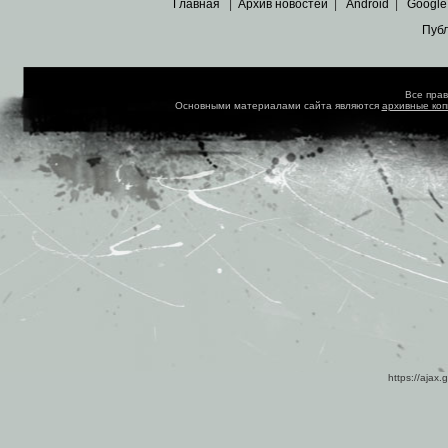
Главная
|
Архив новостей
|
Android
|
Google
Пуб
Все пра
Основными материалами сайта являются
архивные ко
https://ajax.