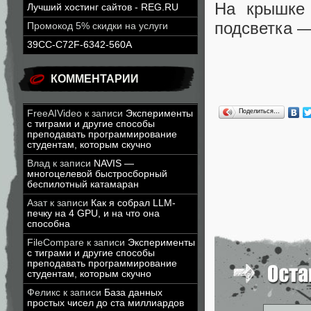
На крышке 
Лучший хостинг сайтов - REG.RU
подсветка —
Промокод 5% скидки на услуги
39CC-C72F-6342-560A
КОММЕНТАРИИ
Поделиться…
FreeAIVideo
к записи
Эксперименты
с тиграми и другие способы
преподавать программирование
студентам, которым скучно
Влад
к записи
NAVIS —
многоцелевой быстросборный
беспилотный катамаран
Азат
к записи
Как я собрал LLM-
печку на 4 GPU, и на что она
способна
FileCompare
к записи
Эксперименты
с тиграми и другие способы
преподавать программирование
студентам, которым скучно
Феликс
к записи
База данных
простых чисел до ста миллиардов