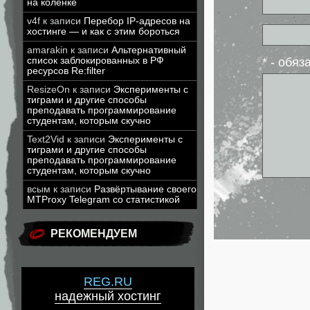
на коленке
v4f
к записи
Перебор IP-адресов на
хостинге — и как с этим бороться
amarakin
к записи
Альтернативный
список заблокированных в РФ
* - обя
ресурсов Re:filter
ResizeOn
к записи
Эксперименты с
тиграми и другие способы
преподавать программирование
студентам, которым скучно
Text2Vid
к записи
Эксперименты с
тиграми и другие способы
преподавать программирование
студентам, которым скучно
всым
к записи
Развёртывание своего
MTProxy Telegram со статистикой
РЕКОМЕНДУЕМ
REG.RU
надежный хостинг