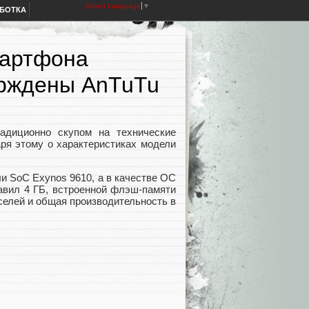
Select Language
▼
АБОТКА
мартфона
ерждены AnTuTu
радиционно скупом на технические
аря этому о характеристиках модели
и SoC Exynos 9610, а в качестве ОС
тавил 4 ГБ, встроенной флэш-памяти
селей и общая производительность в