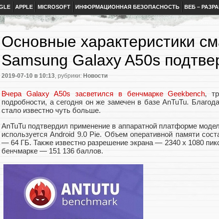
GLE
APPLE
MICROSOFT
ИНФОРМАЦИОННАЯ БЕЗОПАСНОСТЬ
ВЕБ – РАЗР
Основные характеристики с
Samsung Galaxy A50s подтв
2019-07-10
в 10:13
, рубрики:
Новости
Вчера Galaxy A50s засветился в бенчмарке Geekbench
, т
подробности, а сегодня он же замечен в базе AnTuTu. Благод
стало известно чуть больше.
AnTuTu подтвердил применение в аппаратной платформе модел
используется Android 9.0 Pie. Объем оперативной памяти сос
— 64 ГБ. Также известно разрешение экрана — 2340 х 1080 пик
бенчмарке — 151 136 баллов.