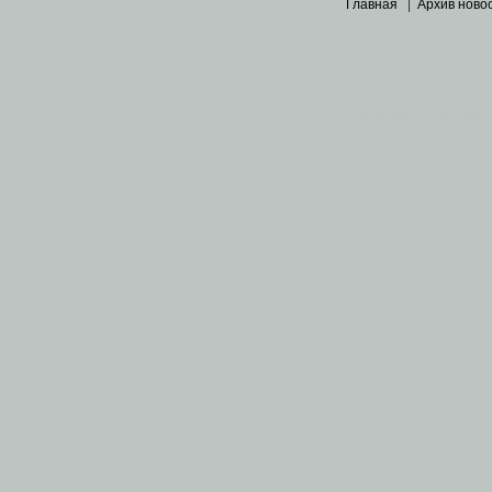
Главная
|
Архив ново
Основными материалами 