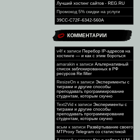
Лучший хостинг сайтов - REG.RU
Промокод 5% скидки на услуги
39CC-C72F-6342-560A
КОММЕНТАРИИ
v4f
к записи
Перебор IP-адресов на
хостинге — и как с этим бороться
amarakin
к записи
Альтернативный
список заблокированных в РФ
ресурсов Re:filter
ResizeOn
к записи
Эксперименты с
тиграми и другие способы
преподавать программирование
студентам, которым скучно
Text2Vid
к записи
Эксперименты с
тиграми и другие способы
преподавать программирование
студентам, которым скучно
всым
к записи
Развёртывание своего
MTProxy Telegram со статистикой