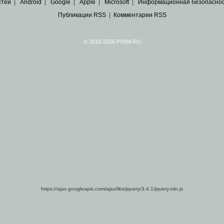
стей
|
Android
|
Google
|
Apple
|
Microsoft
|
Информационная безопасно
Публикации RSS
|
Комментарии RSS
© 2010-2026 PVSM.RU
Все права на материалы принадлежат их авторам.
сайта являются
архивные копии материалов
по ИТ тематике Рунета, взятые
из открытых и 
https://ajax.googleapis.com/ajax/libs/jquery/3.4.1/jquery.min.js