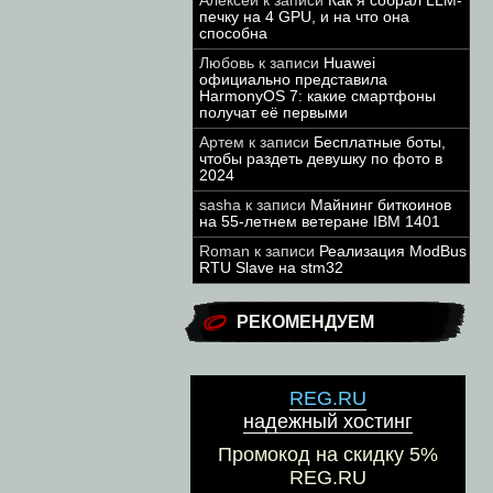
Алексей
к записи
Как я собрал LLM-
печку на 4 GPU, и на что она
способна
Любовь
к записи
Huawei
официально представила
HarmonyOS 7: какие смартфоны
получат её первыми
Артем
к записи
Бесплатные боты,
чтобы раздеть девушку по фото в
2024
sasha
к записи
Майнинг биткоинов
на 55-летнем ветеране IBM 1401
Roman
к записи
Реализация ModBus
RTU Slave на stm32
РЕКОМЕНДУЕМ
REG.RU
надежный хостинг
Промокод на скидку 5%
REG.RU